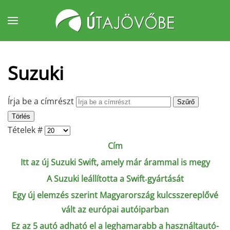
Fő tartalom átugrása
Suzuki
Írja be a címrészt
Szűrő
Törlés
Tételek #
Cím
Itt az új Suzuki Swift, amely már árammal is megy
A Suzuki leállította a Swift‑gyártását
Egy új elemzés szerint Magyarország kulcsszereplővé
vált az európai autóiparban
Ez az 5 autó adható el a leghamarabb a használtautó-