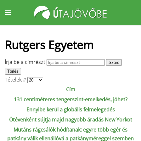
Fő tartalom átugrása
Rutgers Egyetem
Írja be a címrészt
Szűrő
Törlés
Tételek #
Cím
131 centiméteres tengerszint-emelkedés, jöhet?
Ennyibe kerül a globális felmelegedés
Ötévenként sújtja majd nagyobb áradás New Yorkot
Mutáns rágcsálók hódítanak: egyre több egér és
patkány válik ellenállóvá a patkányméreggel szemben