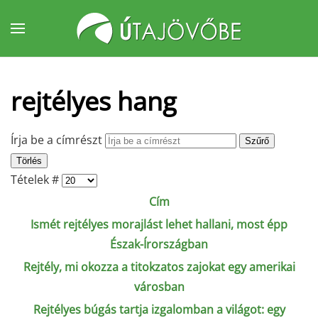
Fő tartalom átugrása
rejtélyes hang
Írja be a címrészt
Szűrő
Törlés
Tételek #
Cím
Ismét rejtélyes morajlást lehet hallani, most épp
Észak-Írországban
Rejtély, mi okozza a titokzatos zajokat egy amerikai
városban
Rejtélyes búgás tartja izgalomban a világot: egy