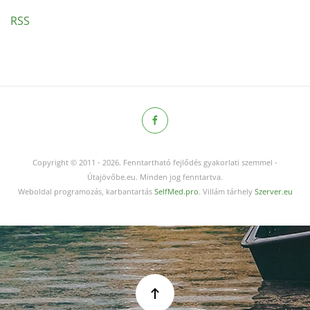
RSS
Copyright © 2011
-
2026.
Fenntartható fejlődés gyakorlati szemmel -
Útajövőbe.eu. Minden jog fenntartva.
Weboldal programozás, karbantartás
SelfMed.pro
. Villám tárhely
Szerver.eu