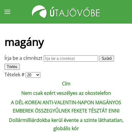
Fő tartalom átugrása
magány
Írja be a címrészt
Szűrő
Törlés
Tételek #
Cím
Nem csak ezért veszélyes az okostelefon
A DÉL-KOREAI ANTI-VALENTIN-NAPON MAGÁNYOS
EMBEREK ÖSSZEGYŰLNEK FEKETE TÉSZTÁT ENNI
Dollármilliárdokba kerül évente a szinte láthatatlan,
globális kór