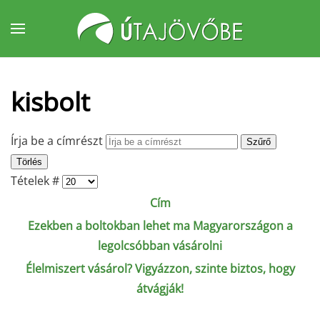
Fő tartalom átugrása
kisbolt
Írja be a címrészt
Szűrő
Törlés
Tételek #
Cím
Ezekben a boltokban lehet ma Magyarországon a
legolcsóbban vásárolni
Élelmiszert vásárol? Vigyázzon, szinte biztos, hogy
átvágják!