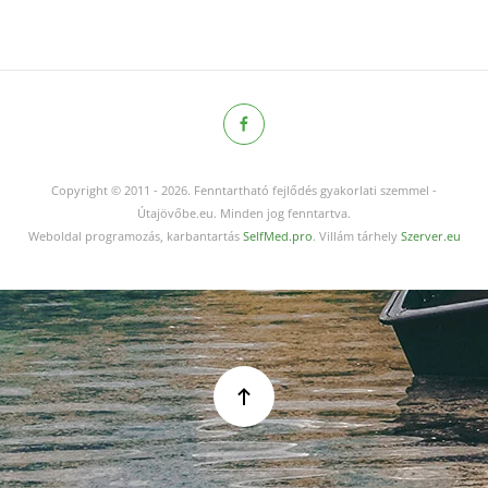
Copyright © 2011
-
2026.
Fenntartható fejlődés gyakorlati szemmel -
Útajövőbe.eu. Minden jog fenntartva.
Weboldal programozás, karbantartás
SelfMed.pro
. Villám tárhely
Szerver.eu