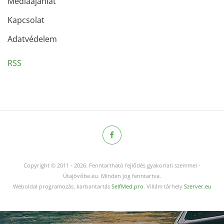
Médiaajánlat
Kapcsolat
Adatvédelem
RSS
Copyright © 2011
-
2026.
Fenntartható fejlődés gyakorlati szemmel -
Útajövőbe.eu. Minden jog fenntartva.
Weboldal programozás, karbantartás
SelfMed.pro
. Villám tárhely
Szerver.eu