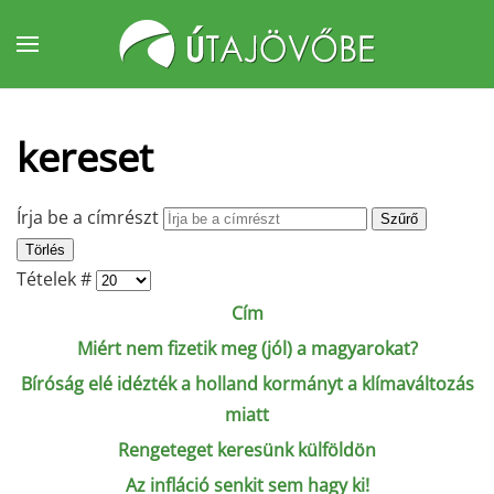
Fő tartalom átugrása
kereset
Írja be a címrészt
Szűrő
Törlés
Tételek #
Cím
Miért nem fizetik meg (jól) a magyarokat?
Bíróság elé idézték a holland kormányt a klímaváltozás
miatt
Rengeteget keresünk külföldön
Az infláció senkit sem hagy ki!