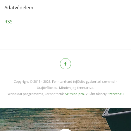
Adatvédelem
RSS
Copyright © 2011
-
2026.
Fenntartható fejlődés gyakorlati szemmel -
Útajövőbe.eu. Minden jog fenntartva.
Weboldal programozás, karbantartás
SelfMed.pro
. Villám tárhely
Szerver.eu