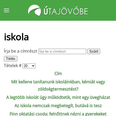
Fő tartalom átugrása
iskola
Írja be a címrészt
Szűrő
Törlés
Tételek #
Cím
Mit kellene tanítanunk iskoláinkban, kémiát vagy
zöldségtermesztést?
A legtöbb iskolát úgy működtetik, mint egy üvegházat
Az iskola nemcsak megbetegít, butává is tesz
Finn oktatási csoda: felnőttnek nézni a gyerekeket