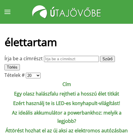
Fő tartalom átugrása
élettartam
Írja be a címrészt
Szűrő
Törlés
Tételek #
Cím
Egy olasz halászfalu rejtheti a hosszú élet titkát
Ezért használj te is LED-es konyhapult-világítást!
Az ideális akkumulátor a powerbankhoz: melyik a
legjobb?
Áttörést hozhat el az új aksi az elektromos autózásban