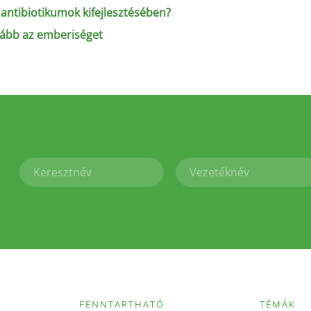
antibiotikumok kifejlesztésében?
nkább az emberiséget
FENNTARTHATÓ
TÉMÁK