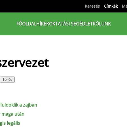
Keresés
Címkék
Mé
FŐOLDAL
HÍREK
OKTATÁSI SEGÉDLET
RÓLUNK
szervezet
Törlés
fuldoklik a zajban
y maga után
is legális