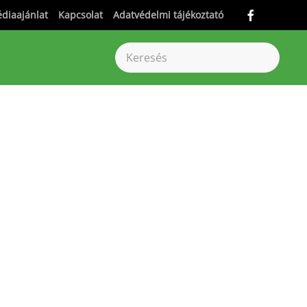
diaajánlat
Kapcsolat
Adatvédelmi tájékoztató