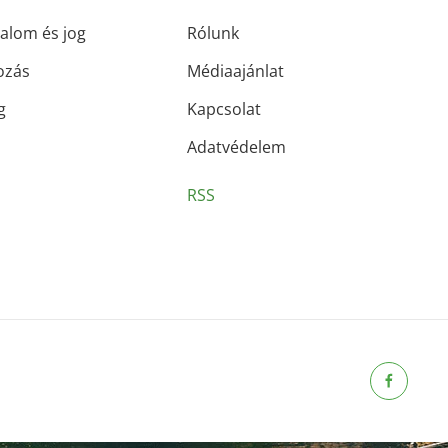
alom és jog
Rólunk
ozás
Médiaajánlat
g
Kapcsolat
Adatvédelem
RSS