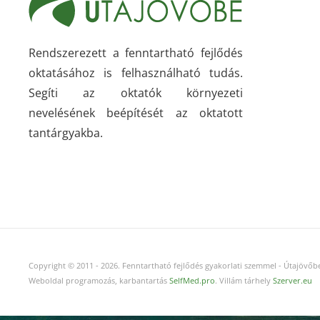
Rendszerezett a fenntartható fejlődés
oktatásához is felhasználható tudás.
Segíti az oktatók környezeti
nevelésének beépítését az oktatott
tantárgyakba.
Copyright © 2011
-
2026.
Fenntartható fejlődés gyakorlati szemmel - Útajövőbe
Weboldal programozás, karbantartás
SelfMed.pro
. Villám tárhely
Szerver.eu