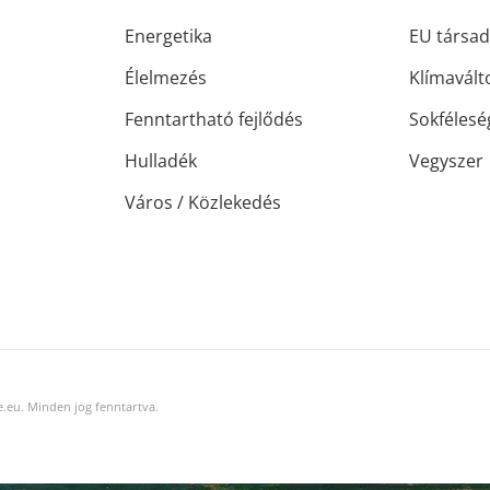
Energetika
EU társad
Élelmezés
Klímavált
Fenntartható fejlődés
Sokfélesé
Hulladék
Vegyszer
Város / Közlekedés
.eu. Minden jog fenntartva.