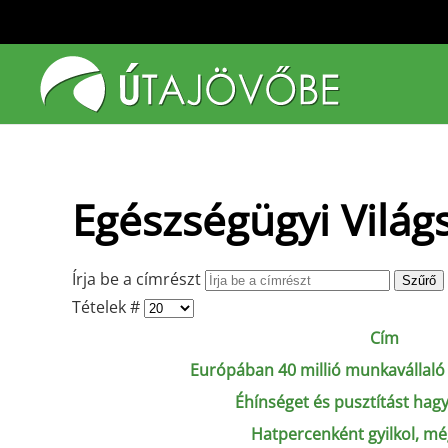
Fő tartalom átugrása
Egészségügyi Világ
Írja be a címrészt
Szűrő
Tételek #
Cím
Európában 40 millió munkavállaló 
Éhínséget és pusztítást hag
Hatpercenként gyilkol, még