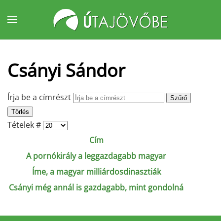
Fő tartalom átugrása
Csányi Sándor
Írja be a címrészt
Szűrő
Törlés
Tételek #
Cím
A pornókirály a leggazdagabb magyar
Íme, a magyar milliárdosdinasztiák
Csányi még annál is gazdagabb, mint gondolná