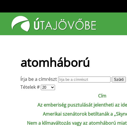
Fő tartalom átugrása
atomháború
Írja be a címrészt
Szűrő
Tételek #
Cím
Az emberiség pusztulását jelentheti az id
Amerikai szenátorok betiltanák a „Skyn
Nem a klímaváltozás vagy az atomháború miatt