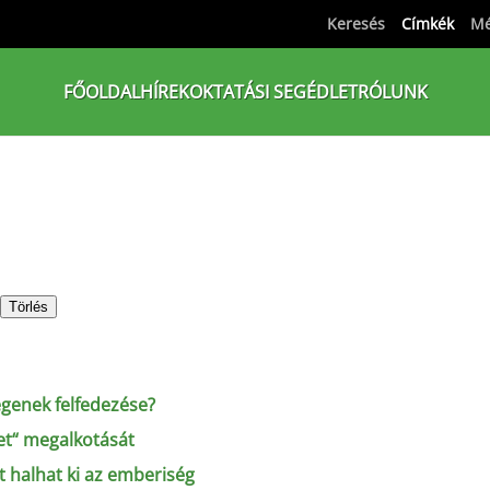
Keresés
Címkék
Mé
FŐOLDAL
HÍREK
OKTATÁSI SEGÉDLET
RÓLUNK
Törlés
egenek felfedezése?
et“ megalkotását
 halhat ki az emberiség