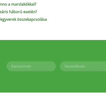
anno a marslakókkal?
eáris háború esetén?
mfegyverek összekapcsolása