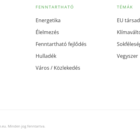
FENNTARTHATÓ
TÉMÁK
Energetika
EU társad
Élelmezés
Klímavált
Fenntartható fejlődés
Sokfélesé
Hulladék
Vegyszer
Város / Közlekedés
.eu. Minden jog fenntartva.