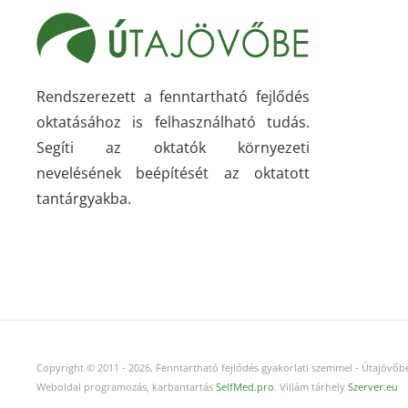
Rendszerezett a fenntartható fejlődés
oktatásához is felhasználható tudás.
Segíti az oktatók környezeti
nevelésének beépítését az oktatott
tantárgyakba.
Copyright © 2011
-
2026.
Fenntartható fejlődés gyakorlati szemmel - Útajövőbe
Weboldal programozás, karbantartás
SelfMed.pro
. Villám tárhely
Szerver.eu