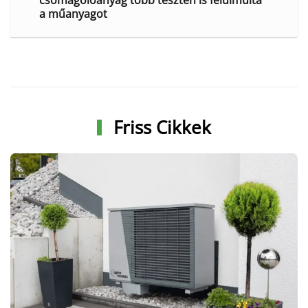
csomagolóanyag több teszten is felülmúlta
a műanyagot
Friss Cikkek