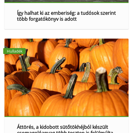
Így halhat ki az emberiség: a tudósok szerint
több forgatókönyv is adott
Hulladék
Áttörés, a kidobott sütőtökhéjból készült