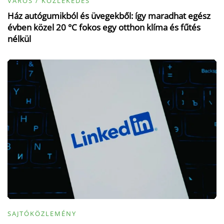
VÁROS / KÖZLEKEDÉS
Ház autógumikból és üvegekből: így maradhat egész
évben közel 20 °C fokos egy otthon klíma és fűtés
nélkül
SAJTÓKÖZLEMÉNY