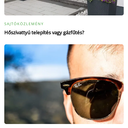
SAJTÓKÖZLEMÉNY
Hőszivattyú telepítés vagy gázfűtés?