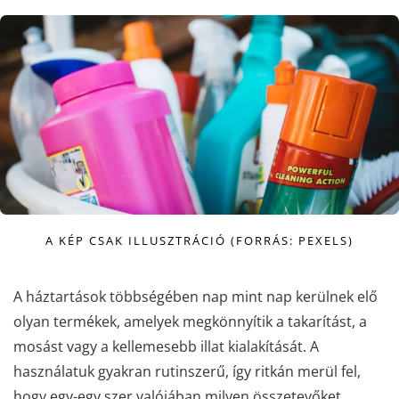
A KÉP CSAK ILLUSZTRÁCIÓ (FORRÁS: PEXELS)
A háztartások többségében nap mint nap kerülnek elő
olyan termékek, amelyek megkönnyítik a takarítást, a
mosást vagy a kellemesebb illat kialakítását. A
használatuk gyakran rutinszerű, így ritkán merül fel,
hogy egy-egy szer valójában milyen összetevőket