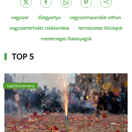
vegyszer
illatgyertya
vegyszerhasználat otthon
vegyszerterhelés csökkentése
természetes illóolajok
mesterséges illatanyagok
TOP 5
Sajtóközlemény