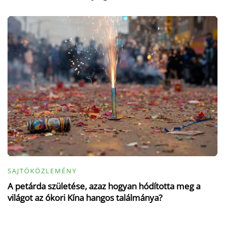
SAJTÓKÖZLEMÉNY
A petárda születése, azaz hogyan hódította meg a
világot az ókori Kína hangos találmánya?