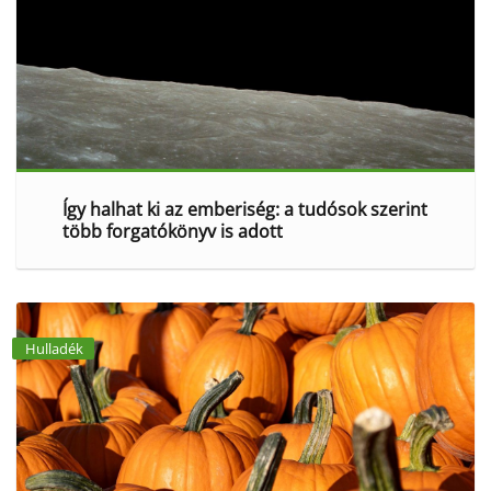
Így halhat ki az emberiség: a tudósok szerint
több forgatókönyv is adott
Hulladék