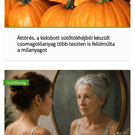
Áttörés, a kidobott sütőtökhéjból készült
csomagolóanyag több teszten is felülmúlta
a műanyagot
Sokféleség