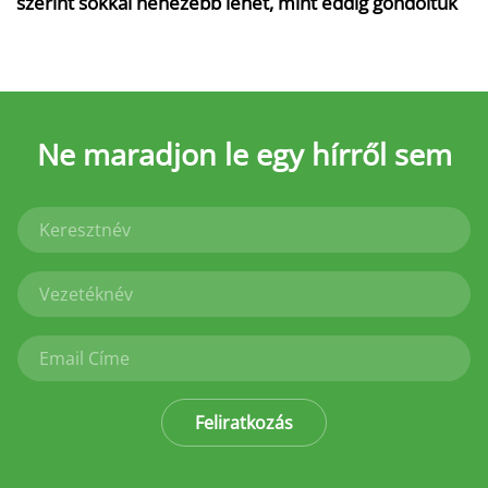
szerint sokkal nehezebb lehet, mint eddig gondoltuk
Ne maradjon le
egy hírről sem
Feliratkozás