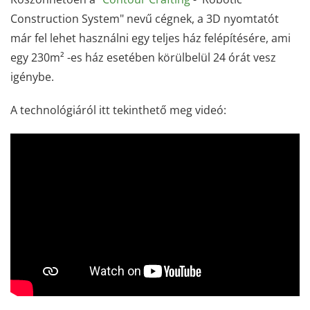
Construction System" nevű cégnek, a 3D nyomtatót
már fel lehet használni egy teljes ház felépítésére, ami
egy 230m² -es ház esetében körülbelül 24 órát vesz
igénybe.
A technológiáról itt tekinthető meg videó: