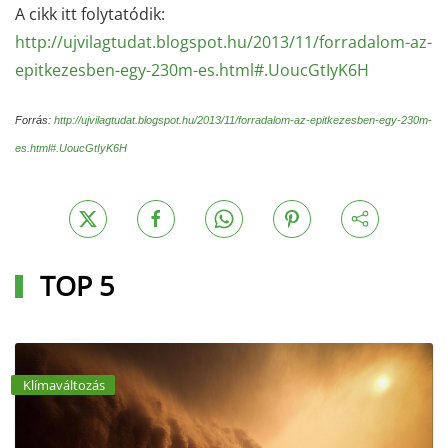
A cikk itt folytatódik:
http://ujvilagtudat.blogspot.hu/2013/11/forradalom-az-
epitkezesben-egy-230m-es.html#.UoucGtIyK6H
Forrás:
http://ujvilagtudat.blogspot.hu/2013/11/forradalom-az-epitkezesben-egy-230m-
es.html#.UoucGtIyK6H
TOP 5
Klímaváltozás