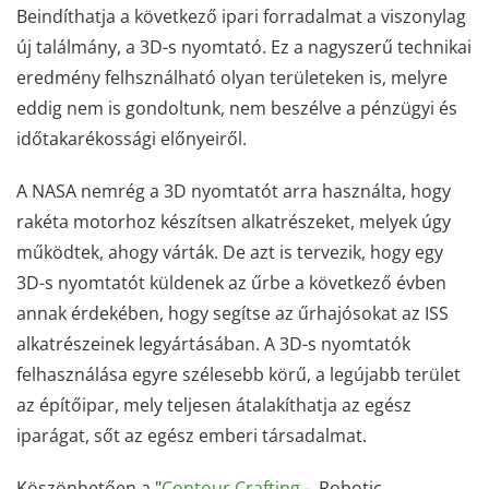
Beindíthatja a következő ipari forradalmat a viszonylag
új találmány, a 3D-s nyomtató. Ez a nagyszerű technikai
eredmény felhsználható olyan területeken is, melyre
eddig nem is gondoltunk, nem beszélve a pénzügyi és
időtakarékossági előnyeiről.
A NASA nemrég a 3D nyomtatót arra használta, hogy
rakéta motorhoz készítsen alkatrészeket, melyek úgy
működtek, ahogy várták. De azt is tervezik, hogy egy
3D-s nyomtatót küldenek az űrbe a következő évben
annak érdekében, hogy segítse az űrhajósokat az ISS
alkatrészeinek legyártásában. A 3D-s nyomtatók
felhasználása egyre szélesebb körű, a legújabb terület
az építőipar, mely teljesen átalakíthatja az egész
iparágat, sőt az egész emberi társadalmat.
Köszönhetően a "
Contour Crafting
- Robotic