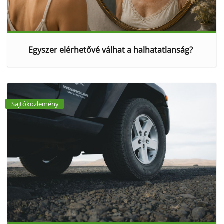
Egyszer elérhetővé válhat a halhatatlanság?
Sajtóközlemény