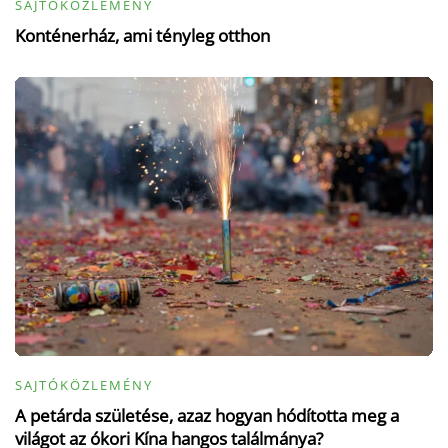
SAJTÓKÖZLEMÉNY
Konténerház, ami tényleg otthon
SAJTÓKÖZLEMÉNY
A petárda születése, azaz hogyan hódította meg a
világot az ókori Kína hangos találmánya?