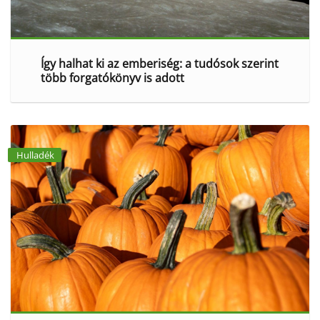
Így halhat ki az emberiség: a tudósok szerint
több forgatókönyv is adott
Hulladék