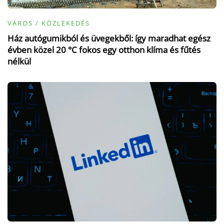
VÁROS / KÖZLEKEDÉS
Ház autógumikból és üvegekből: így maradhat egész
évben közel 20 °C fokos egy otthon klíma és fűtés
nélkül