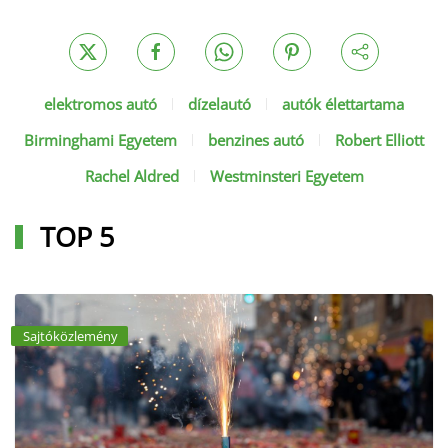
elektromos autó
dízelautó
autók élettartama
Birminghami Egyetem
benzines autó
Robert Elliott
Rachel Aldred
Westminsteri Egyetem
TOP 5
Sajtóközlemény