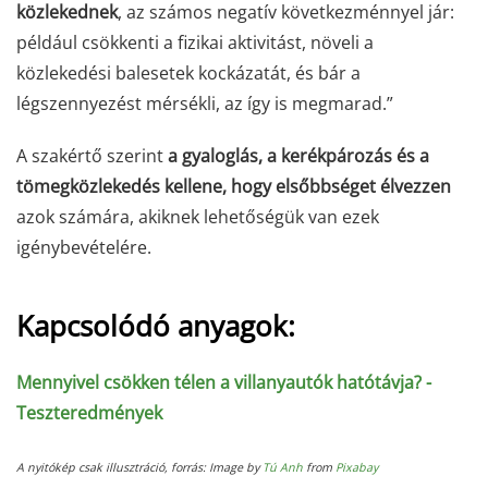
közlekednek
, az számos negatív következménnyel jár:
például csökkenti a fizikai aktivitást, növeli a
közlekedési balesetek kockázatát, és bár a
légszennyezést mérsékli, az így is megmarad.”
A szakértő szerint
a gyaloglás, a kerékpározás és a
tömegközlekedés kellene, hogy elsőbbséget élvezzen
azok számára, akiknek lehetőségük van ezek
igénybevételére.
Kapcsolódó anyagok:
Mennyivel csökken télen a villanyautók hatótávja? -
Teszteredmények
A nyitókép csak illusztráció, forrás: Image by
Tú Anh
from
Pixabay