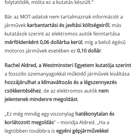
folytatódik, mióta ez a kutatás készült.”
Bár az MOT-adatok nem tartalmaznak információt a
járművek
karbantartási és javítási költségeiről
, más
kutatások szerint az elektromos autók fenntartása
mérföldenként 0,06 dollárba kerül
, míg a belső égésű
motoros járművek esetében ez
0,10 dollár
.
Rachel Aldred, a Westminsteri Egyetem kutatója szerint
a fosszilis üzemanyagokkal működő járművek kiváltása
hozzájárulhat a klímaváltozás és a légszennyezés
csökkentéséhez
, de az elektromos autók
nem
jelentenek mindenre megoldást
.
„Ez még mindig egy viszonylag
hatékonytalan és
korlátozott megoldás
” – mondja Aldred. „Ha a
legtöbben továbbra is
egyéni gépjárművekkel