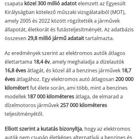
csapata
közel 300 millió adatot
elemzett az Egyesült
Királyságban kötelező műszaki vizsgálataiból (MOT),
amely 2005 és 2022 között rögzítették a járművek
állapotát, életkorát és futásteljesítményét. Az adatbázis
összesen
29,8 millió jármű adatait
tartalmazta.
Az eredmények szerint az elektromos autók átlagos
élettartama
18,4 év
, amely meghaladja a dízelautók
16,8 éves
átlagát, és közel áll a benzines járművek
18,7
éves
átlagához. Egy elektromos autó átlagosan
200 000
kilométert
fut élete során, ami több, mint a benzines
modellek
187 000 kilométeres
átlaga, de elmarad a
dízelmotoros járművek
257 000 kilométeres
teljesítményétől.
Elliott szerint a kutatás bizonyítja
, hogy az elektromos
autók nem csupán életképes alternatívái a benzines és