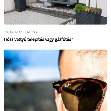
SAJTÓKÖZLEMÉNY
Hőszivattyú telepítés vagy gázfűtés?