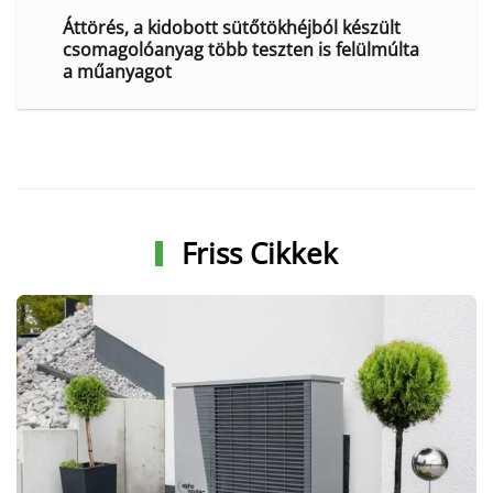
Áttörés, a kidobott sütőtökhéjból készült
csomagolóanyag több teszten is felülmúlta
a műanyagot
Friss Cikkek