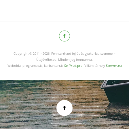
Copyright © 2011
-
2026.
Fenntartható fejlődés gyakorlati szemmel -
Útajövőbe.eu. Minden jog fenntartva.
Weboldal programozás, karbantartás
SelfMed.pro
. Villám tárhely
Szerver.eu