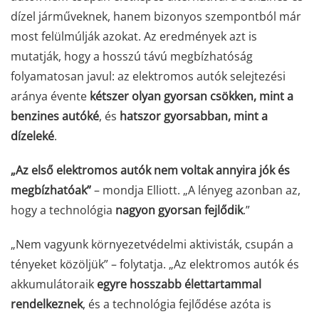
dízel járműveknek, hanem bizonyos szempontból már
most felülmúlják azokat. Az eredmények azt is
mutatják, hogy a hosszú távú megbízhatóság
folyamatosan javul: az elektromos autók selejtezési
aránya évente
kétszer olyan gyorsan csökken, mint a
benzines autóké
, és
hatszor gyorsabban, mint a
dízeleké
.
„Az első elektromos autók nem voltak annyira jók és
megbízhatóak”
– mondja Elliott. „A lényeg azonban az,
hogy a technológia
nagyon gyorsan fejlődik
.”
„Nem vagyunk környezetvédelmi aktivisták, csupán a
tényeket közöljük” – folytatja. „Az elektromos autók és
akkumulátoraik
egyre hosszabb élettartammal
rendelkeznek
, és a technológia fejlődése azóta is