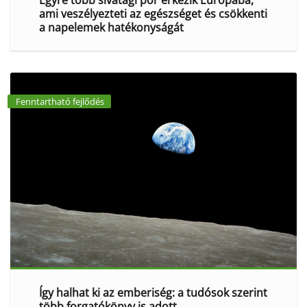
ami veszélyezteti az egészséget és csökkenti
a napelemek hatékonyságát
Fenntartható fejlődés
Így halhat ki az emberiség: a tudósok szerint
több forgatókönyv is adott