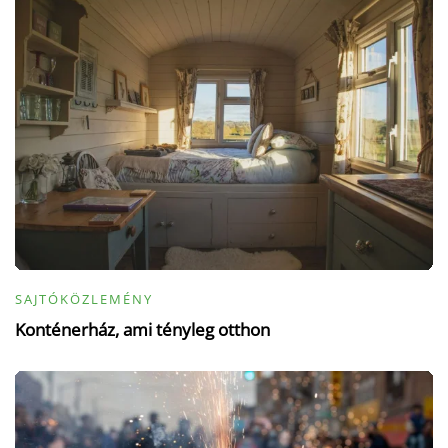
SAJTÓKÖZLEMÉNY
Konténerház, ami tényleg otthon