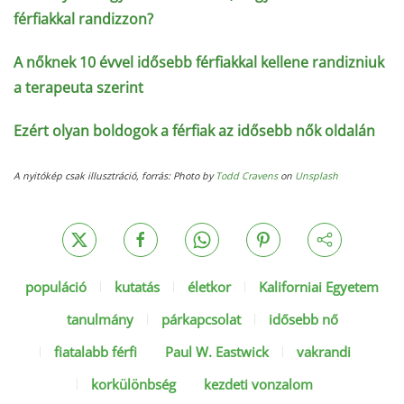
férfiakkal randizzon?
A nőknek 10 évvel idősebb férfiakkal kellene randizniuk
a terapeuta szerint
Ezért olyan boldogok a férfiak az idősebb nők oldalán
A nyitókép csak illusztráció, forrás: Photo by
Todd Cravens
on
Unsplash
populáció
kutatás
életkor
Kaliforniai Egyetem
tanulmány
párkapcsolat
idősebb nő
fiatalabb férfi
Paul W. Eastwick
vakrandi
korkülönbség
kezdeti vonzalom