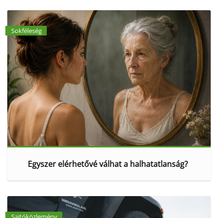
Sokféleség
Egyszer elérhetővé válhat a halhatatlanság?
Sajtóközlemény