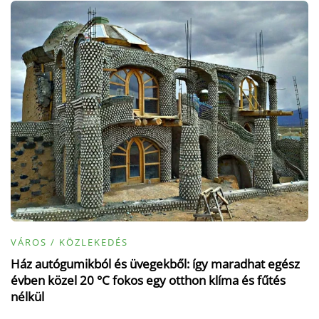
VÁROS / KÖZLEKEDÉS
Ház autógumikból és üvegekből: így maradhat egész
évben közel 20 °C fokos egy otthon klíma és fűtés
nélkül