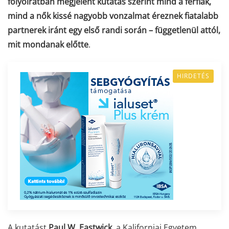
folyóiratban megjelent kutatás szerint mind a férfiak,
mind a nők kissé nagyobb vonzalmat éreznek fiatalabb
partnerek iránt egy első randi során – függetlenül attól,
mit mondanak előtte
.
HIRDETÉS
A kutatást
Paul W. Eastwick
, a Kaliforniai Egyetem