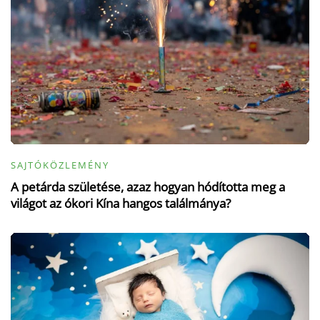
SAJTÓKÖZLEMÉNY
A petárda születése, azaz hogyan hódította meg a
világot az ókori Kína hangos találmánya?