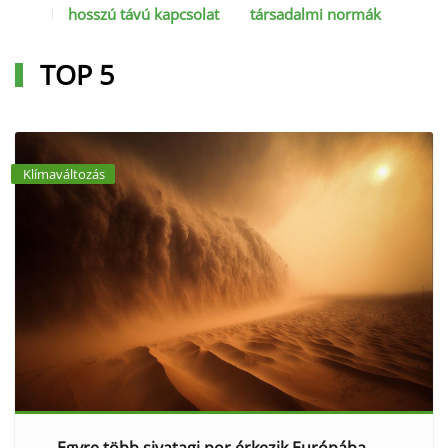
hosszú távú kapcsolat
társadalmi normák
TOP 5
Klímaváltozás
Egyre több sivatagi por érkezik Európába,