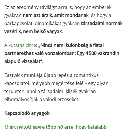
Ez az eredmény rávilágít arra is, hogy az emberek
gyakran
nem azt érzik, amit mondanak
, és hogy a
párkapcsolati dinamikákat gyakran
társadalmi normák
vezérlik, nem belső vágyak
.
A
kutatás címe
:
„Nincs nemi különbség a fiatal
partnerekhez való vonzalomban: Egy 4 500 vakrandin
alapuló vizsgálat”
.
Eastwick munkája újabb lépés a romantikus
kapcsolatok mélyebb megértése felé – egy olyan
területen, ahol a társadalmi klisék gyakran
elhomályosítják a valódi érzéseket.
Kapcsolódó anyagok:
Miért nyitott egyre több nő arra, hogy fiatalabb