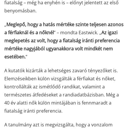
fiatalság – még ha enyhén is – előnyt jelentett az első
benyomásban.
„
Meglepő, hogy a hatás mértéke szinte teljesen azonos
a férfiaknál és a nőknél
” – mondta Eastwick. „
Az igazi
meglepetés az volt, hogy a fiatalság iránti preferencia
mértéke nagyjából ugyanakkora volt mindkét nem
esetében.
”
A kutatók kizárták a lehetséges zavaró tényezőket is.
Elemzéseikben külön vizsgálták a férfiakat és nőket,
kontrollálták az ismétlődő randikat, valamint a
természetes átfedéseket a randiadatbázisban. Még a
40 év alatti nők külön mintájában is fennmaradt a
fiatalság iránti preferencia.
A tanulmány azt is megvizsgálta, hogy a vonzalom