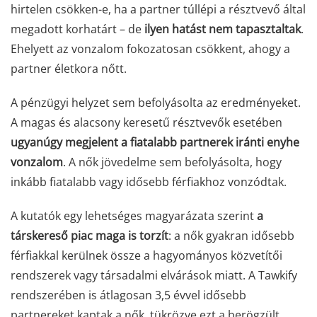
hirtelen csökken-e, ha a partner túllépi a résztvevő által
megadott korhatárt – de
ilyen hatást nem tapasztaltak
.
Ehelyett az vonzalom fokozatosan csökkent, ahogy a
partner életkora nőtt.
A pénzügyi helyzet sem befolyásolta az eredményeket.
A magas és alacsony keresetű résztvevők esetében
ugyanúgy megjelent a fiatalabb partnerek iránti enyhe
vonzalom
. A nők jövedelme sem befolyásolta, hogy
inkább fiatalabb vagy idősebb férfiakhoz vonzódtak.
A kutatók egy lehetséges magyarázata szerint
a
társkereső piac maga is torzít
: a nők gyakran idősebb
férfiakkal kerülnek össze a hagyományos közvetítői
rendszerek vagy társadalmi elvárások miatt. A Tawkify
rendszerében is átlagosan 3,5 évvel idősebb
partnereket kaptak a nők, tükrözve ezt a berögzült