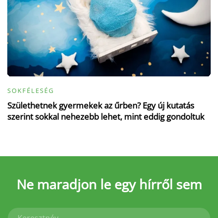
SOKFÉLESÉG
Születhetnek gyermekek az űrben? Egy új kutatás
szerint sokkal nehezebb lehet, mint eddig gondoltuk
Ne maradjon le
egy hírről sem