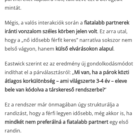
mintát.
Mégis, a valós interakciók során a
fiatalabb partnerek
iránti vonzalom széles körben jelen volt
. Ez arra utal,
hogy a „nő idősebb férfit keres” narratíva sokszor nem
belső vágyon, hanem
külső elvárásokon alapul
.
Eastwick szerint ez az eredmény új gondolkodásmódot
indíthat el a párválasztásról: „
Mi van, ha a párok közti
átlagos korkülönbség – ami világszerte 3-4 év – eleve
bele van kódolva a társkereső rendszerbe?
”
Ez a rendszer már önmagában úgy strukturálja a
randizást, hogy a férfi legyen idősebb, még akkor is, ha
mindkét nem preferálná a fiatalabb partnert
egy első
randin.