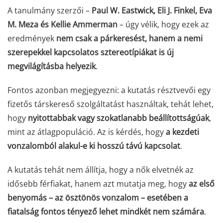
A tanulmány szerzői –
Paul W. Eastwick, Eli J. Finkel, Eva
M. Meza és Kellie Ammerman
– úgy vélik, hogy ezek az
eredmények
nem csak a párkeresést, hanem a nemi
szerepekkel kapcsolatos sztereotípiákat is új
megvilágításba helyezik
.
Fontos azonban megjegyezni: a kutatás résztvevői egy
fizetős társkereső szolgáltatást használtak, tehát lehet,
hogy
nyitottabbak vagy szokatlanabb beállítottságúak
,
mint az átlagpopuláció. Az is kérdés, hogy
a kezdeti
vonzalomból alakul-e ki hosszú távú kapcsolat
.
A kutatás tehát nem állítja, hogy a nők elvetnék az
idősebb férfiakat, hanem azt mutatja meg, hogy
az első
benyomás – az ösztönös vonzalom – esetében a
fiatalság fontos tényező lehet mindkét nem számára
.