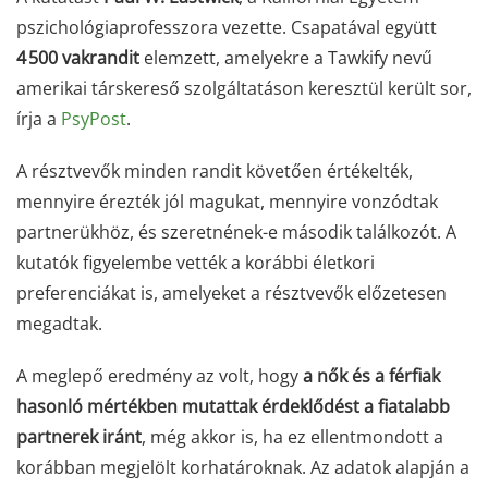
pszichológiaprofesszora vezette. Csapatával együtt
4 500 vakrandit
elemzett, amelyekre a Tawkify nevű
amerikai társkereső szolgáltatáson keresztül került sor,
írja a
PsyPost
.
A résztvevők minden randit követően értékelték,
mennyire érezték jól magukat, mennyire vonzódtak
partnerükhöz, és szeretnének-e második találkozót. A
kutatók figyelembe vették a korábbi életkori
preferenciákat is, amelyeket a résztvevők előzetesen
megadtak.
A meglepő eredmény az volt, hogy
a nők és a férfiak
hasonló mértékben mutattak érdeklődést a fiatalabb
partnerek iránt
, még akkor is, ha ez ellentmondott a
korábban megjelölt korhatároknak. Az adatok alapján a