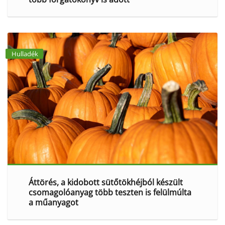
Hulladék
Áttörés, a kidobott sütőtökhéjból készült
csomagolóanyag több teszten is felülmúlta
a műanyagot