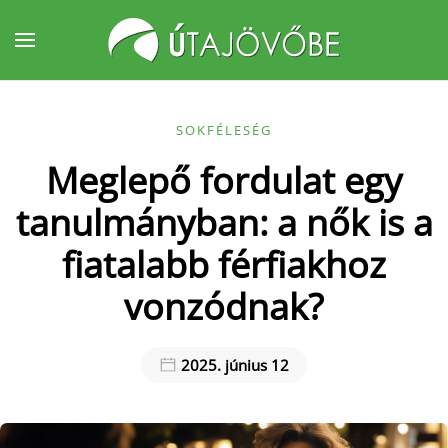
Fő tartalom átugrása
SOKFÉLESÉG
Meglepő fordulat egy
tanulmányban: a nők is a
fiatalabb férfiakhoz
vonzódnak?
2025. június 12