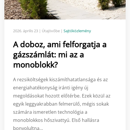
2026. április 23
| Útajövőbe |
Sajtóközlemény
A doboz, ami felforgatja a
gázszámlát: mi az a
monoblokk?
A rezsiköltségek kiszámíthatatlansága és az
energiahatékonyság iránti igény új
megoldásokat hozott előtérbe. Ezek közül az
egyik leggyakrabban felmerülő, mégis sokak
számára ismeretlen technológia a
monoblokkos hőszivattyú. Első hallásra
bonyolultna…