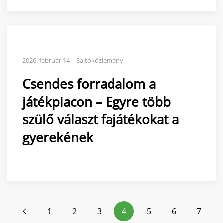
2026. február 14 | Sajtóközlemény
Csendes forradalom a
játékpiacon – Egyre több
szülő választ fajátékokat a
gyerekének
1
2
3
4
5
6
7