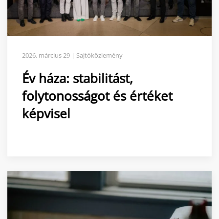
2026. március 29 | Sajtóközlemény
Év háza: stabilitást,
folytonosságot és értéket
képvisel