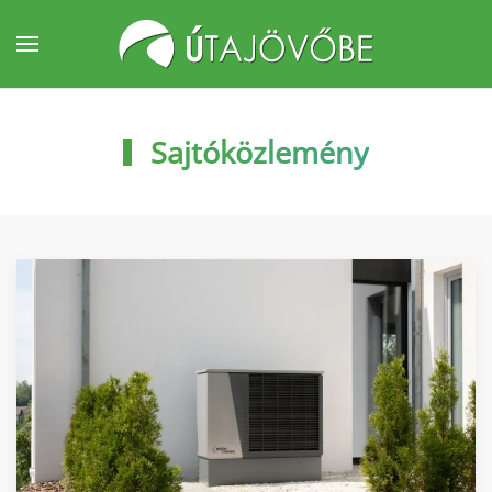
Fő tartalom átugrása
Sajtóközlemény