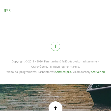
RSS
Copyright © 2011
-
2026.
Fenntartható fejlődés gyakorlati szemmel -
Útajövőbe.eu. Minden jog fenntartva.
Weboldal programozás, karbantartás
SelfMed.pro
. Villám tárhely
Szerver.eu