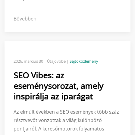
Bővebben
2026. március 30
| Útajövőbe |
Sajtóközlemény
SEO Vibes: az
eseménysorozat, amely
inspirálja az iparágat
Az elmúlt években a SEO események több száz
résztvevőt vonzottak a világ különböző
pontjairól. A keresőmotorok folyamatos