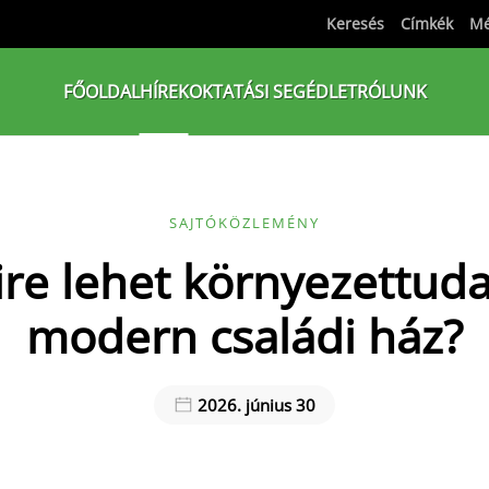
Keresés
Címkék
Mé
FŐOLDAL
HÍREK
OKTATÁSI SEGÉDLET
RÓLUNK
SAJTÓKÖZLEMÉNY
re lehet környezettuda
modern családi ház?
2026. június 30