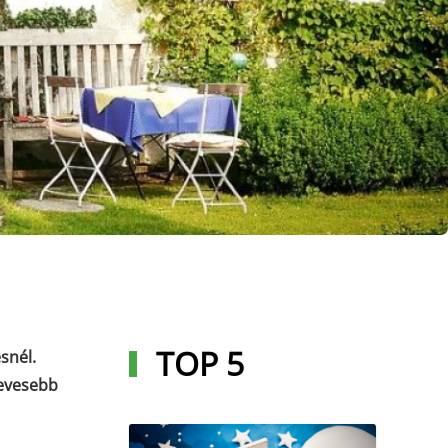
TOP 5
snél.
kevesebb