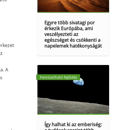
Egyre több sivatagi por
érkezik Európába, ami
veszélyezteti az
egészséget és csökkenti a
erkezet
napelemek hatékonyságát
st
a. A
em
Fenntartható fejlődés
Így halhat ki az emberiség: