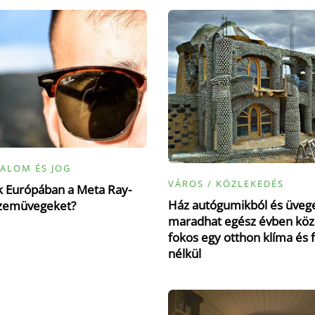
ALOM ÉS JOG
VÁROS / KÖZLEKEDÉS
ák Európában a Meta Ray-
Ház autógumikból és üvege
zemüvegeket?
maradhat egész évben köz
fokos egy otthon klíma és 
nélkül