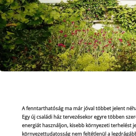
A fenntarthatóság ma már jóval többet jelent néhá
Egy új családi ház tervezésekor egyre többen szer
energiát használjon, kisebb környezeti terhelést 
környezettudatosság nem feltétlenül a legdrágáb