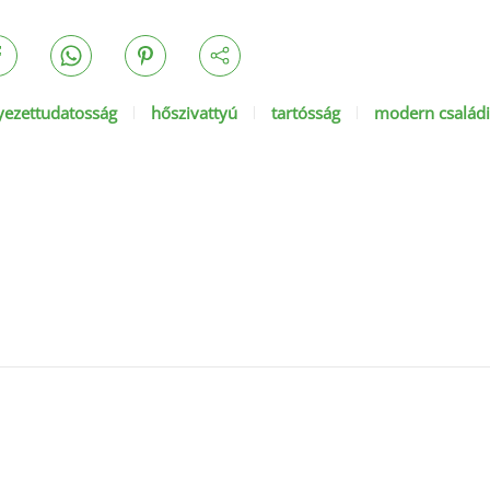
yezettudatosság
hőszivattyú
tartósság
modern családi