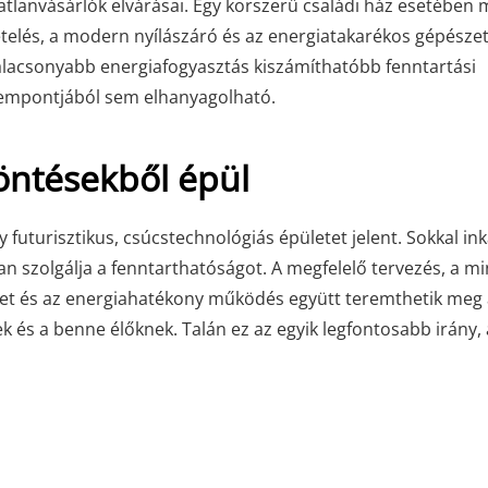
atlanvásárlók elvárásai. Egy korszerű családi ház esetében
telés, a modern nyílászáró és az energiatakarékos gépésze
lacsonyabb energiafogyasztás kiszámíthatóbb fenntartási
 szempontjából sem elhanyagolható.
öntésekből épül
 futurisztikus, csúcstechnológiás épületet jelent. Sokkal in
 szolgálja a fenntarthatóságot. A megfelelő tervezés, a m
élet és az energiahatékony működés együtt teremthetik meg 
 és a benne élőknek. Talán ez az egyik legfontosabb irány,