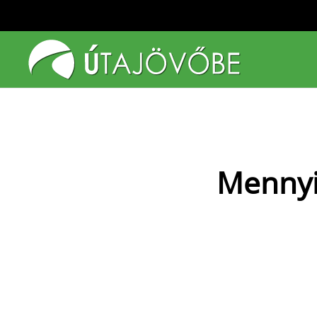
Fő tartalom átugrása
Mennyi