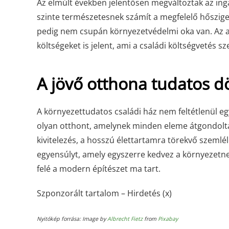
Az elmúlt években jelentősen megváltoztak az ing
szinte természetesnek számít a megfelelő hőszige
pedig nem csupán környezetvédelmi oka van. Az a
költségeket is jelent, ami a családi költségvetés
A jövő otthona tudatos d
A környezettudatos családi ház nem feltétlenül egy
olyan otthont, amelynek minden eleme átgondoltan
kivitelezés, a hosszú élettartamra törekvő szeml
egyensúlyt, amely egyszerre kedvez a környezetnek
felé a modern építészet ma tart.
Szponzorált tartalom – Hirdetés (x)
Nyitókép forrása: Image by
Albrecht Fietz
from
Pixabay