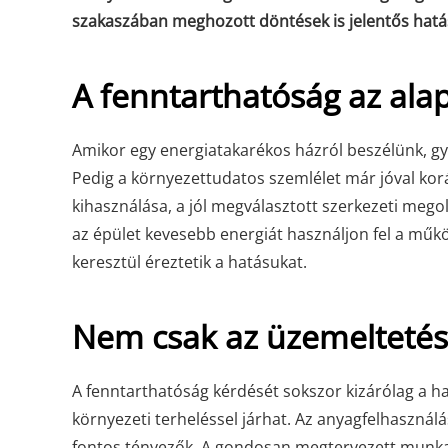
szakaszában meghozott döntések is jelentős hatáss
A fenntarthatóság az ala
Amikor egy energiatakarékos házról beszélünk, gy
Pedig a környezettudatos szemlélet már jóval kor
kihasználása, a jól megválasztott szerkezeti meg
az épület kevesebb energiát használjon fel a műk
keresztül éreztetik a hatásukat.
Nem csak az üzemeltetés
A fenntarthatóság kérdését sokszor kizárólag a has
környezeti terheléssel járhat. Az anyagfelhasznál
fontos tényezők. A gondosan megtervezett munkaf