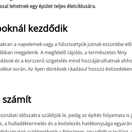
al lehetnek egy épület teljes életciklusára.
poknál kezdődik
akran a napelemek vagy a hőszivattyúk jutnak eszünkbe elő
ábban megjelenik. A megfelelő tájolás, a természetes fény
oldások és a korszerű szigetelés mind hozzájárulhatnak ahh
ödése során. Az ilyen döntések ráadásul hosszú évtizedeken
 számít
ználati időszakra szűkítjük le, pedig az építés folyamata is 
ás, a hulladéktermelés és a kivitelezés hatékonysága egyarán
olyamatok csökkenthetik a felesleges anyagfelhasználást, 