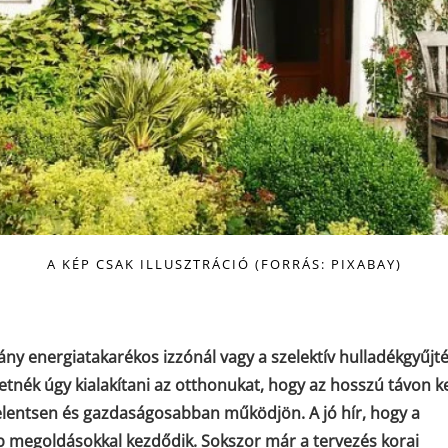
A KÉP CSAK ILLUSZTRÁCIÓ (FORRÁS: PIXABAY)
ny energiatakarékos izzónál vagy a szelektív hulladékgyűjté
etnék úgy kialakítani az otthonukat, hogy az hosszú távon 
jelentsen és gazdaságosabban működjön. A jó hír, hogy a
b megoldásokkal kezdődik. Sokszor már a tervezés korai