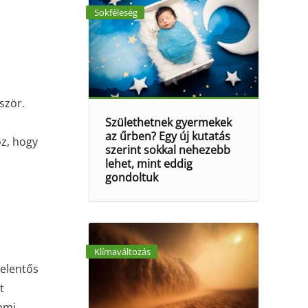
Sokféleség
ször.
Születhetnek gyermekek
az űrben? Egy új kutatás
oz, hogy
szerint sokkal nehezebb
lehet, mint eddig
gondoltuk
Klímaváltozás
jelentős
t
ami