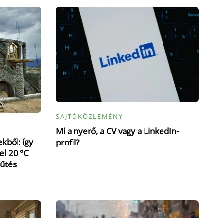
SAJTÓKÖZLEMÉNY
Mi a nyerő, a CV vagy a LinkedIn-
kből: így
profil?
el 20 °C
fűtés