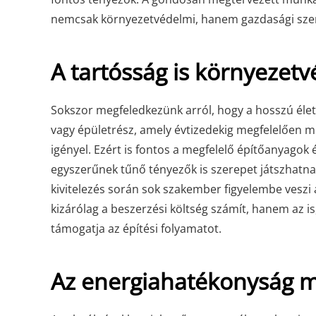
nemcsak környezetvédelmi, hanem gazdasági szem
A tartósság is környezet
Sokszor megfeledkezünk arról, hogy a hosszú éle
vagy épületrész, amely évtizedekig megfelelően mű
igényel. Ezért is fontos a megfelelő építőanyagok é
egyszerűnek tűnő tényezők is szerepet játszhatna
kivitelezés során sok szakember figyelembe veszi
kizárólag a beszerzési költség számít, hanem az 
támogatja az építési folyamatot.
Az energiahatékonyság m