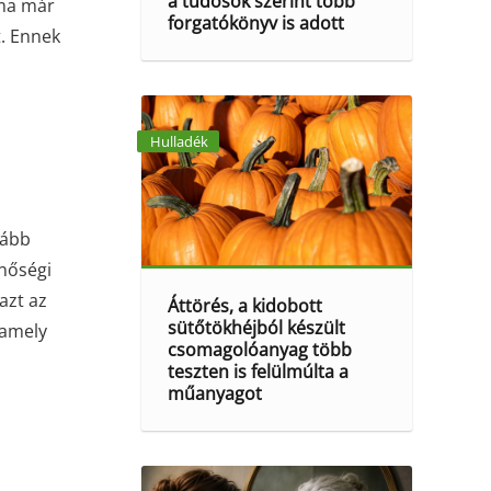
a tudósok szerint több
 ma már
forgatókönyv is adott
t. Ennek
Hulladék
kább
inőségi
azt az
Áttörés, a kidobott
sütőtökhéjból készült
 amely
csomagolóanyag több
teszten is felülmúlta a
műanyagot