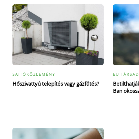
SAJTÓKÖZLEMÉNY
EU TÁRSAD
Hőszivattyú telepítés vagy gázfűtés?
Betilthatj
Ban okoss