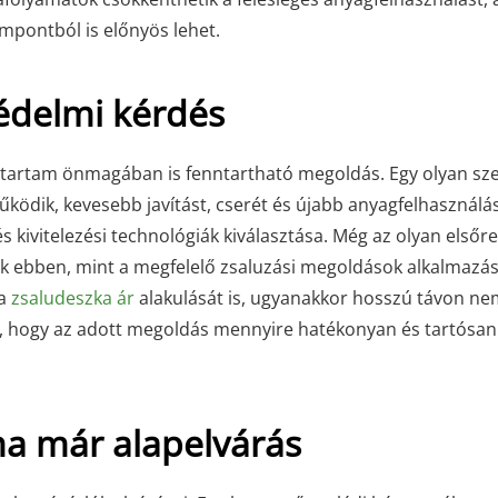
pontból is előnyös lehet.
védelmi kérdés
ttartam önmagában is fenntartható megoldás. Egy olyan sz
ködik, kevesebb javítást, cserét és újabb anyagfelhasználá
s kivitelezési technológiák kiválasztása. Még az olyan elsőre
k ebben, mint a megfelelő zsaluzási megoldások alkalmazás
 a
zsaludeszka ár
alakulását is, ugyanakkor hosszú távon n
is, hogy az adott megoldás mennyire hatékonyan és tartósan
a már alapelvárás