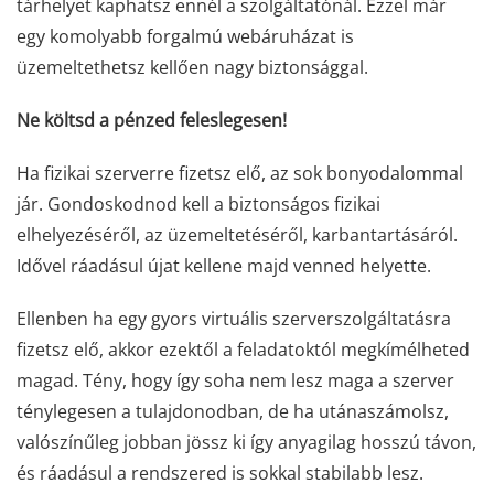
tárhelyet kaphatsz ennél a szolgáltatónál. Ezzel már
egy komolyabb forgalmú webáruházat is
üzemeltethetsz kellően nagy biztonsággal.
Ne költsd a pénzed feleslegesen!
Ha fizikai szerverre fizetsz elő, az sok bonyodalommal
jár. Gondoskodnod kell a biztonságos fizikai
elhelyezéséről, az üzemeltetéséről, karbantartásáról.
Idővel ráadásul újat kellene majd venned helyette.
Ellenben ha egy gyors virtuális szerverszolgáltatásra
fizetsz elő, akkor ezektől a feladatoktól megkímélheted
magad. Tény, hogy így soha nem lesz maga a szerver
ténylegesen a tulajdonodban, de ha utánaszámolsz,
valószínűleg jobban jössz ki így anyagilag hosszú távon,
és ráadásul a rendszered is sokkal stabilabb lesz.