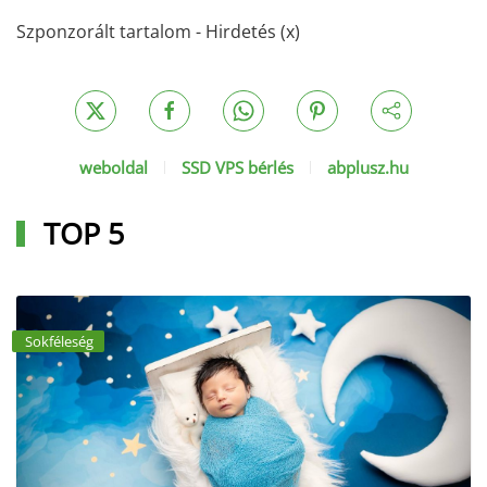
Szponzorált tartalom - Hirdetés (x)
weboldal
SSD VPS bérlés
abplusz.hu
TOP 5
Sokféleség