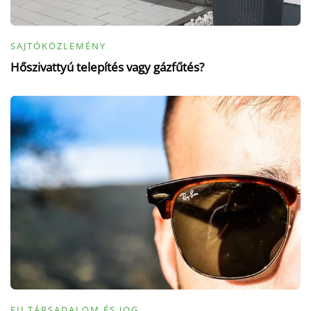
SAJTÓKÖZLEMÉNY
Hőszivattyú telepítés vagy gázfűtés?
EU TÁRSADALOM ÉS JOG