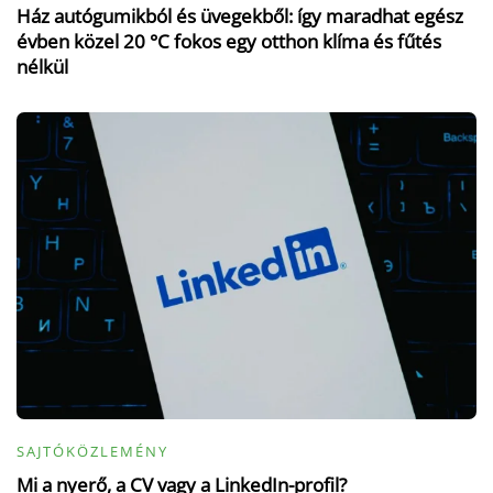
Ház autógumikból és üvegekből: így maradhat egész
évben közel 20 °C fokos egy otthon klíma és fűtés
nélkül
SAJTÓKÖZLEMÉNY
Mi a nyerő, a CV vagy a LinkedIn-profil?