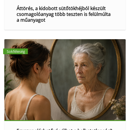
Áttörés, a kidobott sütőtökhéjból készült
csomagolóanyag több teszten is felülmúlta
a műanyagot
Sokféleség