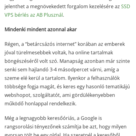
jelenthet a megnövekedett forgalom kezelésére az
SSD
VPS bérlés az AB Plusznál
.
Mindenki mindent azonnal akar
Régen, a “betárcsázós internet” korában az emberek
jóval türelmesebbek voltak, ha online tartalmak
böngészéséről volt szó. Manapság azonban már szinte
senki sem hajlandó 3-4 másodpercet várni, amíg a
szeme elé kerül a tartalom. Ilyenkor a felhasználók
többsége fogja magát, és keres egy hasonló tematikájú
webshopot, szolgáltatót, ami gördülékenyebben
működő honlappal rendelkezik.
Még a legnagyobb keresőóriás, a Google is
rangsorolási tényezőnek számítja be azt, hogy milyen
gyorsan tölt be egy oldal. Ha szeretnél a keresőből