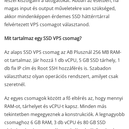
leszel kiszolgálni a látogatókat. Abban az esetben, ha
magas input és output műveletekre van szükséged,
akkor mindenképpen érdemes SSD háttérrtárral
felvértezett VPS csomagot választanod.
Mit tartalmaz egy SSD VPS csomag?
Az alaps SSD VPS csomag az AB Plusznál 256 MB RAM-
ot tartalmaz. Jár hozzá 1 db vCPU, 5 GB SSD tárhely, 1
db fix IP cím és Root SSH hozzáférés is. Szabadon
választhatsz olyan operációs rendszert, amilyet csak
szeretnél.
Az egyes csomagok között a fő eltérés az, hogy mennyi
RAM-ot, tárhelyet és vCPU-t kapsz. Minden más
tekintetben megegyeznek a konstrukciók. A legnagyobb
csomaghoz 6 GB RAM, 3 db vCPU és 80 GB SSD