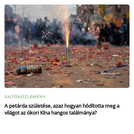
SAJTÓKÖZLEMÉNY
A petárda születése, azaz hogyan hódította meg a
világot az ókori Kína hangos találmánya?