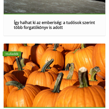
Így halhat ki az emberiség: a tudósok szerint
több forgatókönyv is adott
Hulladék