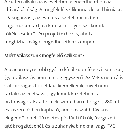
A kültéri alkalmazás esetében elengedhetetlen az
időjárásállóság. A megfelelő szilikonnak ki kell bírnia az
UV sugárzást, az esőt és a szelet, miközben
rugalmasan tartja a kötéseket. Ilyen szilikonok
tökéletesek kültéri projektekhez is, ahol a
megbízhatóság elengedhetetlen szempont.
Miért válasszunk megfelelő szilikont?
A piacon egyre több gyártó kínál különféle szilikonokat,
így a választás nem mindig egyszerű. Az M-Fix neutrális
szilikonragasztó például kiemelkedik, mivel nem
tartalmaz ecetsavat, így fémek közelében is
biztonságos. Ez a termék szinte bármit rögzít, 280 ml-
es kiszerelésben kapható, ami hosszabb távra is
elegendő lehet. Tökéletes például tükrök, üvegezett
ajtók rögzítésénél, és a zuhanykabinoknál vagy PVC