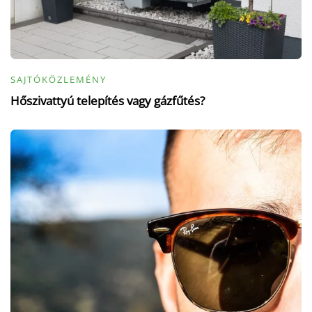
SAJTÓKÖZLEMÉNY
Hőszivattyú telepítés vagy gázfűtés?