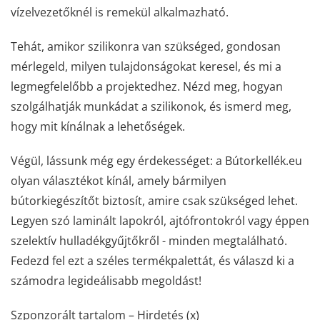
vízelvezetőknél is remekül alkalmazható.
Tehát, amikor szilikonra van szükséged, gondosan
mérlegeld, milyen tulajdonságokat keresel, és mi a
legmegfelelőbb a projektedhez. Nézd meg, hogyan
szolgálhatják munkádat a szilikonok, és ismerd meg,
hogy mit kínálnak a lehetőségek.
Végül, lássunk még egy érdekességet: a Bútorkellék.eu
olyan választékot kínál, amely bármilyen
bútorkiegészítőt biztosít, amire csak szükséged lehet.
Legyen szó laminált lapokról, ajtófrontokról vagy éppen
szelektív hulladékgyűjtőkről - minden megtalálható.
Fedezd fel ezt a széles termékpalettát, és válaszd ki a
számodra legideálisabb megoldást!
Szponzorált tartalom – Hirdetés (x)