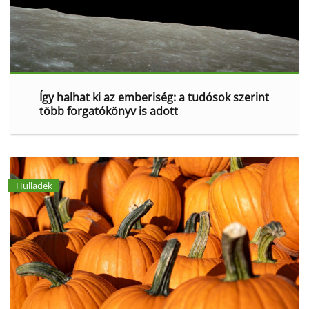
Így halhat ki az emberiség: a tudósok szerint
több forgatókönyv is adott
Hulladék