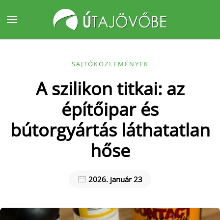
Fő tartalom átugrása
SAJTÓKÖZLEMÉNYEK
A szilikon titkai: az
építőipar és
bútorgyártás láthatatlan
hőse
2026. január 23