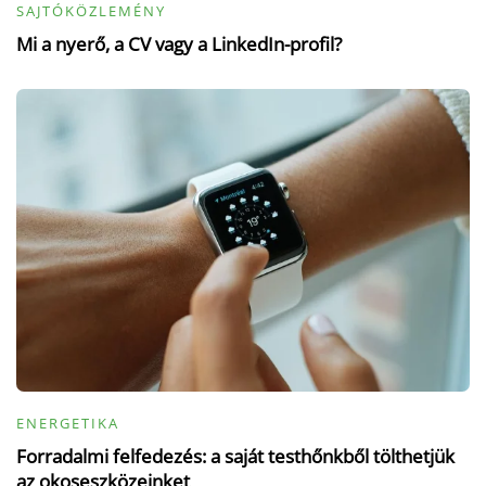
SAJTÓKÖZLEMÉNY
Mi a nyerő, a CV vagy a LinkedIn-profil?
ENERGETIKA
Forradalmi felfedezés: a saját testhőnkből tölthetjük
az okoseszközeinket