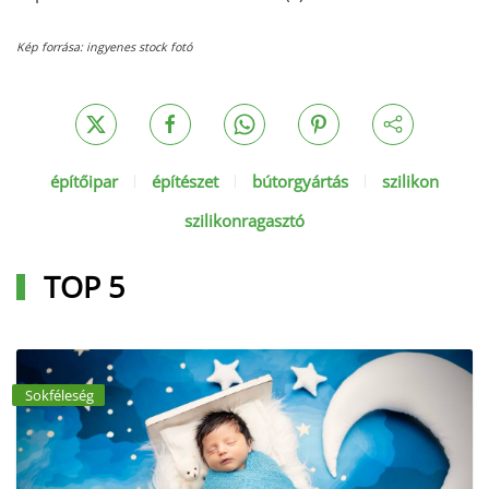
Kép forrása: ingyenes stock fotó
építőipar
építészet
bútorgyártás
szilikon
szilikonragasztó
TOP 5
Sokféleség