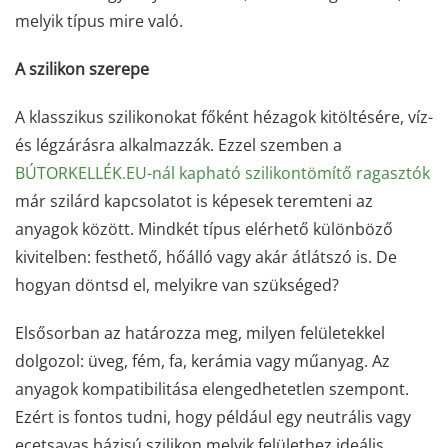
melyik típus mire való.
A szilikon szerepe
A klasszikus szilikonokat főként hézagok kitöltésére, víz-
és légzárásra alkalmazzák. Ezzel szemben a
BÚTORKELLÉK.EU-nál kapható szilikontömítő ragasztók
már szilárd kapcsolatot is képesek teremteni az
anyagok között. Mindkét típus elérhető különböző
kivitelben: festhető, hőálló vagy akár átlátszó is. De
hogyan döntsd el, melyikre van szükséged?
Elsősorban az határozza meg, milyen felületekkel
dolgozol: üveg, fém, fa, kerámia vagy műanyag. Az
anyagok kompatibilitása elengedhetetlen szempont.
Ezért is fontos tudni, hogy például egy neutrális vagy
ecetsavas bázisú szilikon melyik felülethez ideális.