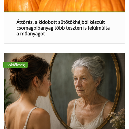
Áttörés, a kidobott sütőtökhéjból készült
csomagolóanyag több teszten is felülmúlta
a műanyagot
Sokféleség