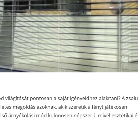
világítását pontosan a saját igényeidhez alakítani? A zsalu
etes megoldás azoknak, akik szeretik a fényt játékosan
lső árnyékolási mód különösen népszerű, mivel esztétikai é