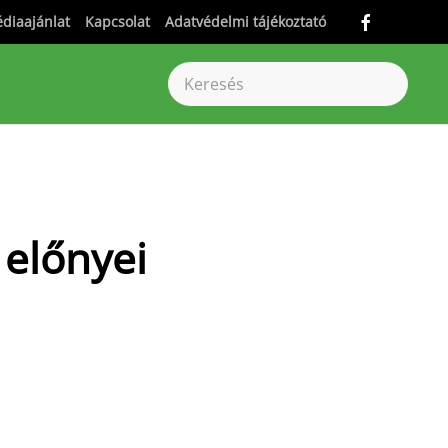
diaajánlat
Kapcsolat
Adatvédelmi tájékoztató
 előnyei