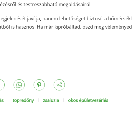
ézésről és testreszabható megoldásairól.
egjelenését javítja, hanem lehetőséget biztosít a hőmérsékl
tból is hasznos. Ha már kipróbáltad, oszd meg véleményed
ás
topredőny
zsaluzia
okos épületvezérlés