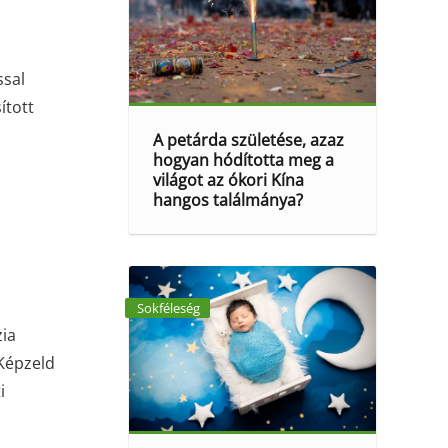
ssal
ított
A petárda születése, azaz
hogyan hódította meg a
világot az ókori Kína
hangos találmánya?
Sokféleség
zia
 Képzeld
i