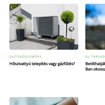
SAJTÓKÖZLEMÉNY
EU TÁRSAD
Hőszivattyú telepítés vagy gázfűtés?
Betilthatj
Ban okoss