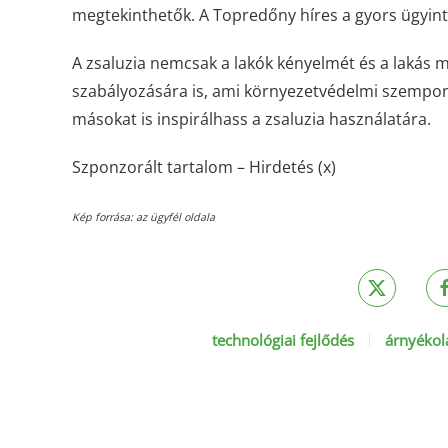
megtekinthetők. A Topredőny híres a gyors ügyint
A zsaluzia nemcsak a lakók kényelmét és a lakás m
szabályozására is, ami környezetvédelmi szempon
másokat is inspirálhass a zsaluzia használatára.
Szponzorált tartalom – Hirdetés (x)
Kép forrása: az ügyfél oldala
technológiai fejlődés
árnyékol