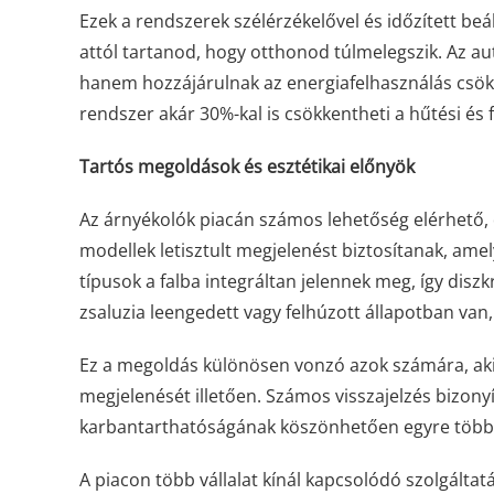
Ezek a rendszerek szélérzékelővel és időzített beá
attól tartanod, hogy otthonod túlmelegszik. Az a
hanem hozzájárulnak az energiafelhasználás csökk
rendszer akár 30%-kal is csökkentheti a hűtési és 
Tartós megoldások és esztétikai előnyök
Az árnyékolók piacán számos lehetőség elérhető, d
modellek letisztult megjelenést biztosítanak, amel
típusok a falba integráltan jelennek meg, így diszk
zsaluzia leengedett vagy felhúzott állapotban va
Ez a megoldás különösen vonzó azok számára, ak
megjelenését illetően. Számos visszajelzés bizony
karbantarthatóságának köszönhetően egyre több
A piacon több vállalat kínál kapcsolódó szolgáltat