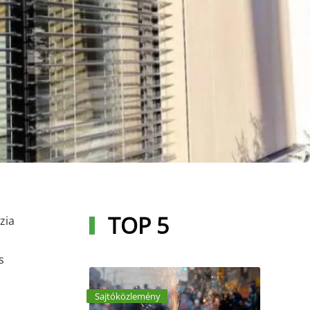
TOP 5
zia
s
Sajtóközlemény