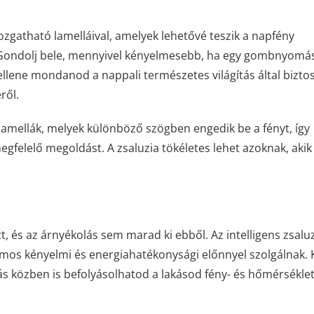
gatható lamelláival, amelyek lehetővé teszik a napfény
t. Gondolj bele, mennyivel kényelmesebb, ha egy gombnyomá
ellene mondanod a nappali természetes világítás által biztos
ről.
 lamellák, melyek különböző szögben engedik be a fényt, így
gfelelő megoldást. A zsaluzia tökéletes lehet azoknak, akik
t, és az árnyékolás sem marad ki ebből. Az intelligens zsalu
ámos kényelmi és energiahatékonysági előnnyel szolgálnak.
lás közben is befolyásolhatod a lakásod fény- és hőmérséklet