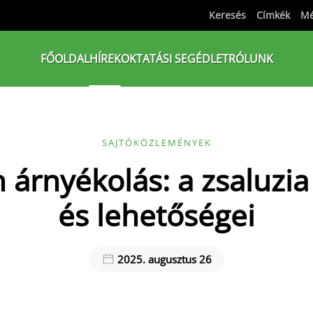
Keresés
Címkék
Mé
FŐOLDAL
HÍREK
OKTATÁSI SEGÉDLET
RÓLUNK
SAJTÓKÖZLEMÉNYEK
árnyékolás: a zsaluzia
és lehetőségei
2025. augusztus 26