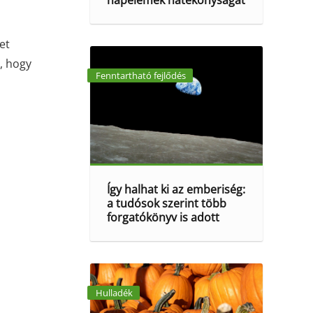
napelemek hatékonyságát
et
, hogy
Fenntartható fejlődés
Így halhat ki az emberiség:
a tudósok szerint több
forgatókönyv is adott
Hulladék