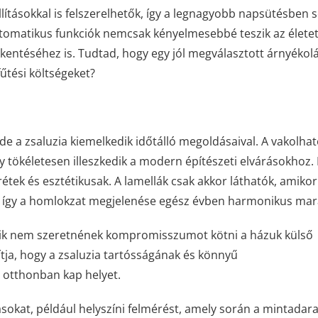
llításokkal is felszerelhetők, így a legnagyobb napsütésben 
utomatikus funkciók nemcsak kényelmesebbé teszik az életet
entéséhez is. Tudtad, hogy egy jól megválasztott árnyékolá
fűtési költségeket?
e a zsaluzia kiemelkedik időtálló megoldásaival. A vakolha
y tökéletesen illeszkedik a modern építészeti elvárásokhoz.
rétek és esztétikusak. A lamellák csak akkor láthatók, amikor
n, így a homlokzat megjelenése egész évben harmonikus mar
ik nem szeretnének kompromisszumot kötni a házuk külső
ítja, hogy a zsaluzia tartósságának és könnyű
 otthonban kap helyet.
ásokat, például helyszíni felmérést, amely során a mintadar