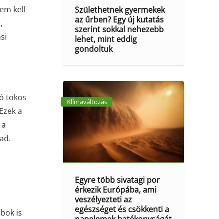
sem kell
Születhetnek gyermekek
az űrben? Egy új kutatás
,
szerint sokkal nehezebb
si
lehet, mint eddig
gondoltuk
tó tokos
Klímaváltozás
 Ezek a
 a
ad.
Egyre több sivatagi por
érkezik Európába, ami
veszélyezteti az
egészséget és csökkenti a
abok is