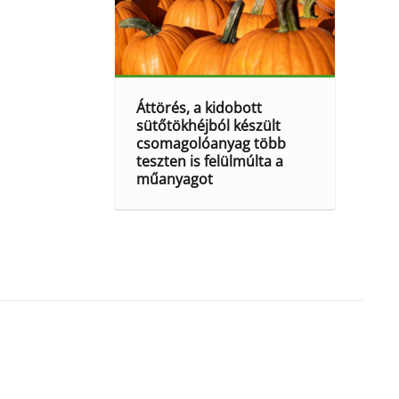
Áttörés, a kidobott
sütőtökhéjból készült
csomagolóanyag több
teszten is felülmúlta a
műanyagot