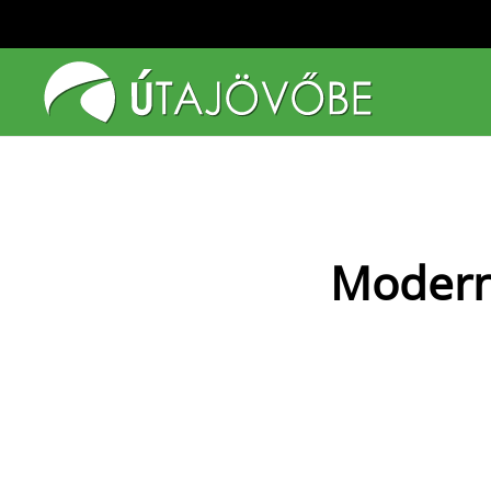
Fő tartalom átugrása
Modern 