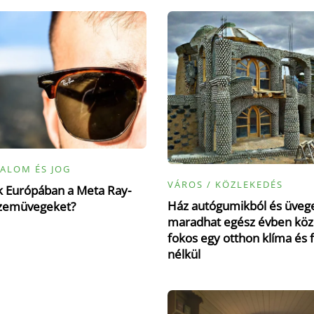
ALOM ÉS JOG
VÁROS / KÖZLEKEDÉS
ák Európában a Meta Ray-
Ház autógumikból és üvege
zemüvegeket?
maradhat egész évben köz
fokos egy otthon klíma és 
nélkül