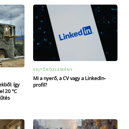
SAJTÓKÖZLEMÉNY
Mi a nyerő, a CV vagy a LinkedIn-
kből: így
profil?
el 20 °C
fűtés