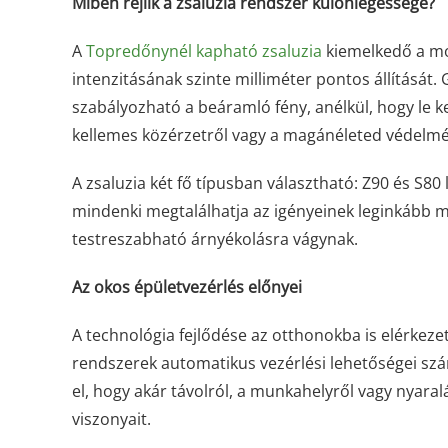
Miben rejlik a zsaluzia rendszer különlegessége?
A
Topredőnynél kapható zsaluzia
kiemelkedő a moz
intenzitásának szinte milliméter pontos állításá
szabályozható a beáramló fény, anélkül, hogy le k
kellemes közérzetről vagy a magánéleted védelmé
A zsaluzia két fő típusban választható: Z90 és S80
mindenki megtalálhatja az igényeinek leginkább me
testreszabható árnyékolásra vágynak.
Az okos épületvezérlés előnyei
A technológia fejlődése az otthonokba is elérkezet
rendszerek automatikus vezérlési lehetőségei sz
el, hogy akár távolról, a munkahelyről vagy nyara
viszonyait.