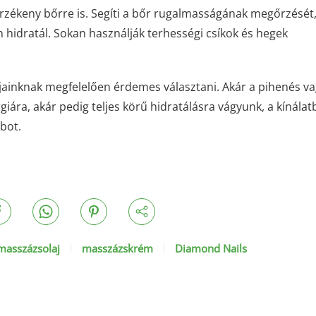
rzékeny bőrre is. Segíti a bőr rugalmasságának megőrzését
 hidratál. Sokan használják terhességi csíkok és hegek
jainknak megfelelően érdemes választani. Akár a pihenés va
giára, akár pedig teljes körű hidratálásra vágyunk, a kínála
abot.
masszázsolaj
masszázskrém
Diamond Nails