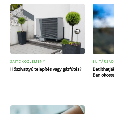
SAJTÓKÖZLEMÉNY
EU TÁRSAD
Hőszivattyú telepítés vagy gázfűtés?
Betilthatj
Ban okoss