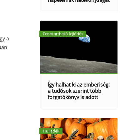
napelemek hatékonyságát
,
Fenntartható fejlődés
gy a
tban
Így halhat ki az emberiség:
a tudósok szerint több
forgatókönyv is adott
Hulladék