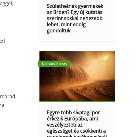
eggel,
Születhetnek gyermekek
az űrben? Egy új kutatás
szerint sokkal nehezebb
lehet, mint eddig
gondoltuk
sal
Klímaváltozás
 marad,
ra
Egyre több sivatagi por
érkezik Európába, ami
veszélyezteti az
egészséget és csökkenti a