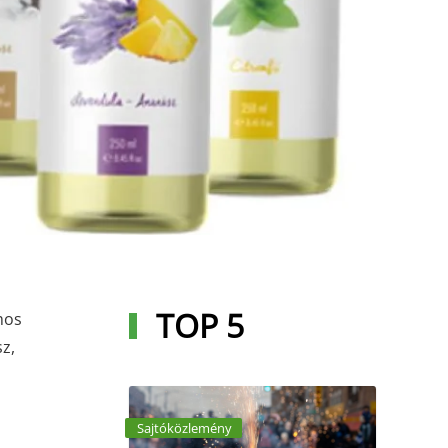
TOP 5
mos
sz,
Sajtóközlemény