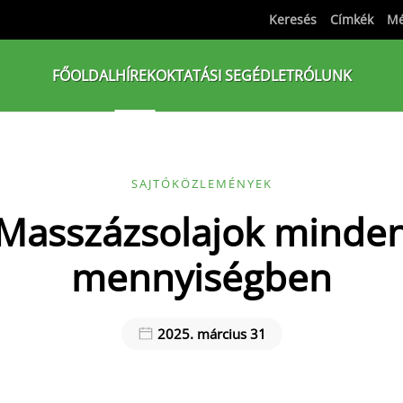
Keresés
Címkék
Mé
FŐOLDAL
HÍREK
OKTATÁSI SEGÉDLET
RÓLUNK
SAJTÓKÖZLEMÉNYEK
Masszázsolajok minde
mennyiségben
2025. március 31