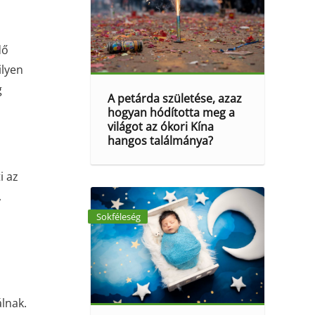
dő
ilyen
g
A petárda születése, azaz
hogyan hódította meg a
világot az ókori Kína
hangos találmánya?
i az
,
Sokféleség
álnak.