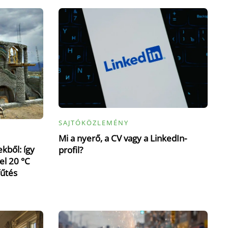
SAJTÓKÖZLEMÉNY
Mi a nyerő, a CV vagy a LinkedIn-
kből: így
profil?
el 20 °C
fűtés