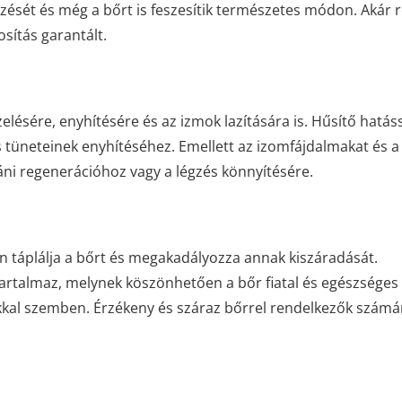
rzését és még a bőrt is feszesítik természetes módon. Akár r
osítás garantált.
elésére, enyhítésére és az izmok lazítására is. Hűsítő hatás
ás tüneteinek enyhítéséhez. Emellett az izomfájdalmakat és a
táni regenerációhoz vagy a légzés könnyítésére.
n táplálja a bőrt és megakadályozza annak kiszáradását.
rtalmaz, melynek köszönhetően a bőr fiatal és egészséges
kal szemben. Érzékeny és száraz bőrrel rendelkezők számá