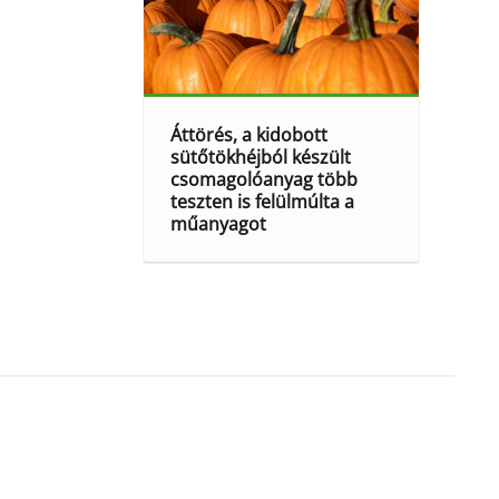
Áttörés, a kidobott
sütőtökhéjból készült
csomagolóanyag több
teszten is felülmúlta a
műanyagot