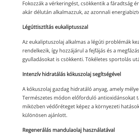
Fokozzák a vérkeringést, csökkentik a fáradtság é
akár délután alkalmazzuk, az azonnali energiabizt
Légúttisztítás eukaliptusszal
Az eukaliptuszolaj alkalmas a légúti problémák kez
rendelkezik, így hozzájárul a fejfájás és a megfáz
gyulladásokat is csökkenti. Tökéletes sportolás u
Intenzív hidratálás kókuszolaj segítségével
A kókuszolaj gazdag hidratáló anyag, amely mélye
Természetes módon előforduló antioxidánsokat ta
miközben védőréteget képez a környezeti hatások
különösen ajánlott.
Regenerálás mandulaolaj használatával