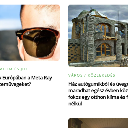
ALOM ÉS JOG
VÁROS / KÖZLEKEDÉS
ák Európában a Meta Ray-
Ház autógumikból és üvege
zemüvegeket?
maradhat egész évben köz
fokos egy otthon klíma és 
nélkül