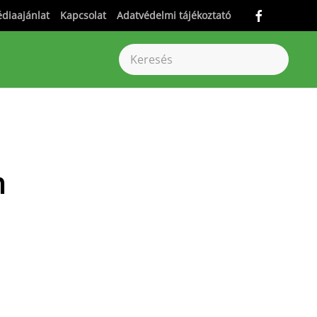
diaajánlat
Kapcsolat
Adatvédelmi tájékoztató
n