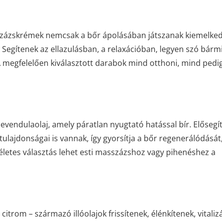
százskrémek nemcsak a bőr ápolásában játszanak kiemelke
. Segítenek az ellazulásban, a relaxációban, legyen szó bárm
 megfelelően kiválasztott darabok mind otthoni, mind pedi
evendulaolaj, amely páratlan nyugtató hatással bír. Elősegít
s tulajdonságai is vannak, így gyorsítja a bőr regenerálódását
életes választás lehet esti masszázshoz vagy pihenéshez a
citrom – származó illóolajok frissítenek, élénkítenek, vitaliz