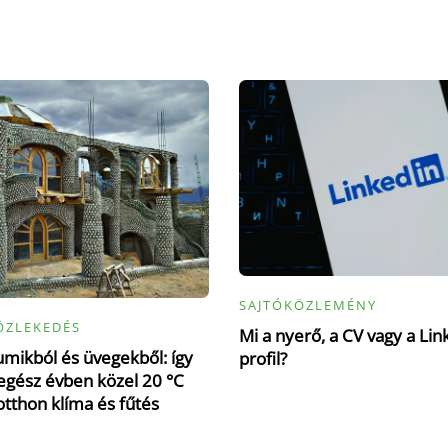
SAJTÓKÖZLEMÉNY
ÖZLEKEDÉS
Mi a nyerő, a CV vagy a Lin
mikból és üvegekből: így
profil?
gész évben közel 20 °C
otthon klíma és fűtés