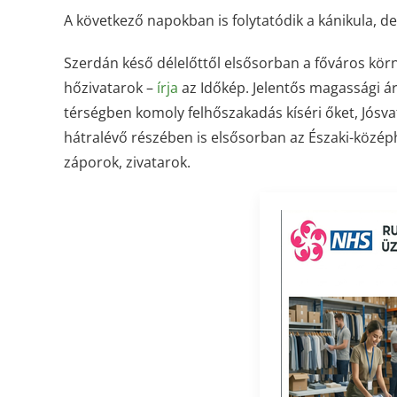
A következő napokban is folytatódik a kánikula, 
Szerdán késő délelőttől elsősorban a főváros kör
hőzivatarok –
írja
az Időkép. Jelentős magassági ára
térségben komoly felhőszakadás kíséri őket, Jósvaf
hátralévő részében is elsősorban az Északi-középhe
záporok, zivatarok.