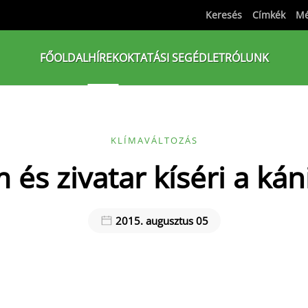
Keresés
Címkék
Mé
FŐOLDAL
HÍREK
OKTATÁSI SEGÉDLET
RÓLUNK
KLÍMAVÁLTOZÁS
m és zivatar kíséri a kán
2015. augusztus 05