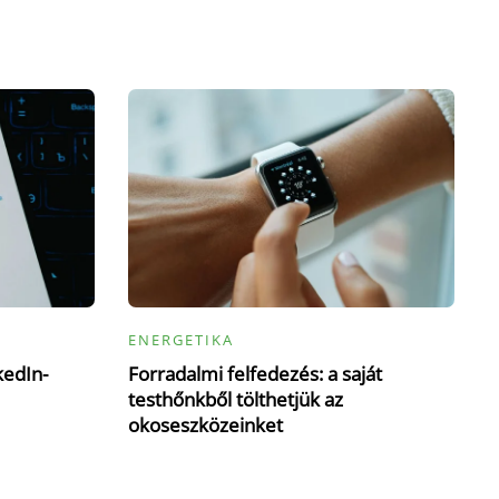
ENERGETIKA
kedIn-
Forradalmi felfedezés: a saját
testhőnkből tölthetjük az
okoseszközeinket