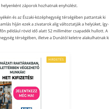
de helyenként záporok hozhatnak enyhülést.
nyékén és az Északi-középhegység térségében pattantak ki
mlás híján ezek a zivatarok alig változtatják a helyüket, így
őn például rövid idő alatt 52 milliméter csapadék hullott. A
gység térségében, illetve a Dunától keletre alakulhatnak ki 
HIRDETÉS