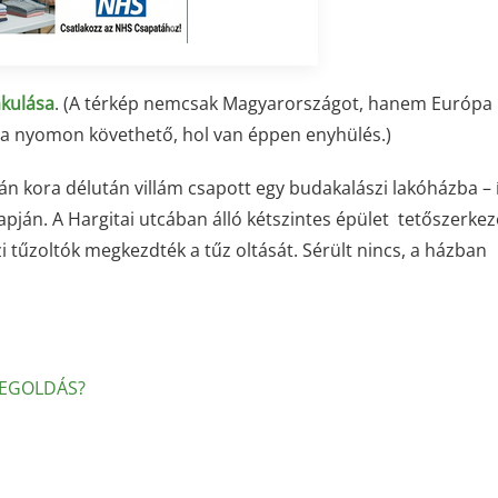
akulása
. (A térkép nemcsak Magyarországot, hanem Európa
rára nyomon követhető, hol van éppen enyhülés.)
 kora délután villám csapott egy budakalászi lakóházba – í
pján. A Hargitai utcában álló kétszintes épület tetőszerkez
i tűzoltók megkezdték a tűz oltását. Sérült nincs, a házban
MEGOLDÁS?