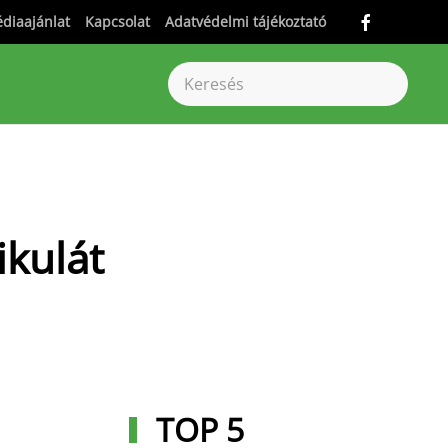
diaajánlat
Kapcsolat
Adatvédelmi tájékoztató
ikulát
TOP 5