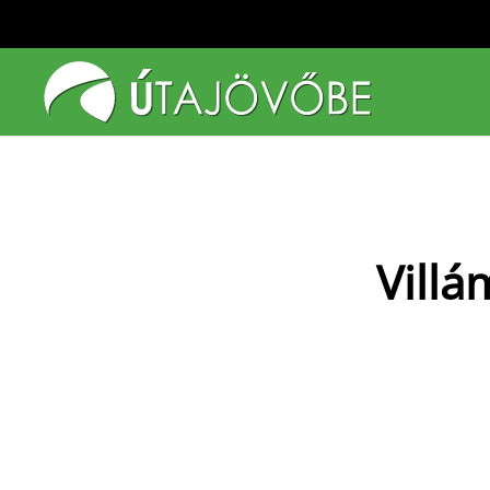
Fő tartalom átugrása
Villá