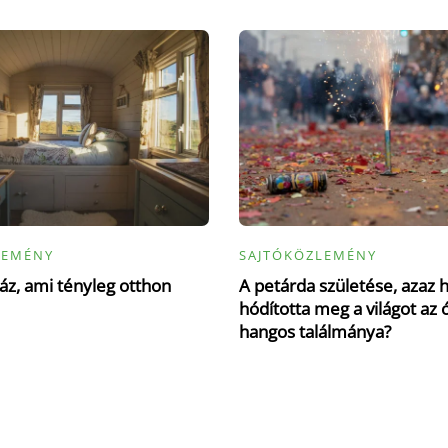
LEMÉNY
SAJTÓKÖZLEMÉNY
z, ami tényleg otthon
A petárda születése, azaz 
hódította meg a világot az 
hangos találmánya?