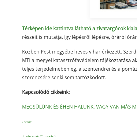
Térképen ide kattintva látható a zivatargócok kial
részeit is mutatja, így lépésről lépésre, óráról ó
Közben Pest megyébe heves vihar érkezett. Szerdán
MTI a megyei katasztrófavédelem tájékoztatása ala
teljes terjedelmében ég, a szentendrei és a pomáz
szerencsére senki sem tartózkodott.
Kapcsolódó cikkeink:
MEGSÜLÜNK ÉS ÉHEN HALUNK, VAGY VAN MÁS 
Forrás
A kép csak illusztráció