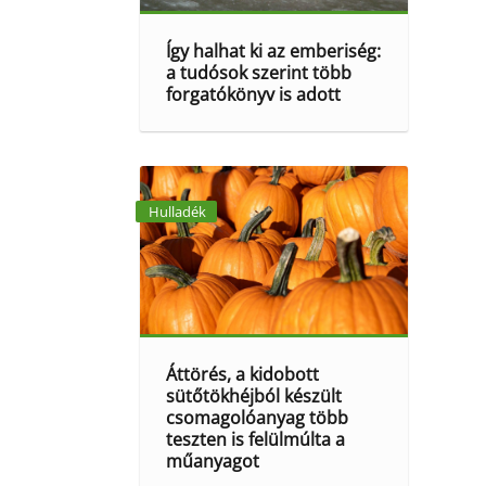
Így halhat ki az emberiség:
a tudósok szerint több
forgatókönyv is adott
Hulladék
Áttörés, a kidobott
sütőtökhéjból készült
csomagolóanyag több
teszten is felülmúlta a
műanyagot