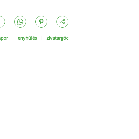
ápor
enyhülés
zivatargóc