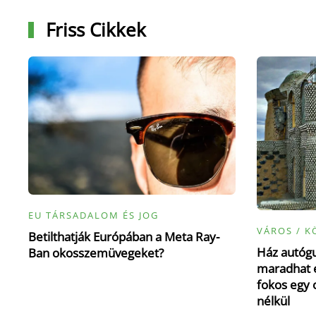
Friss Cikkek
EU TÁRSADALOM ÉS JOG
VÁROS / K
Betilthatják Európában a Meta Ray-
Ház autógu
Ban okosszemüvegeket?
maradhat e
fokos egy 
nélkül