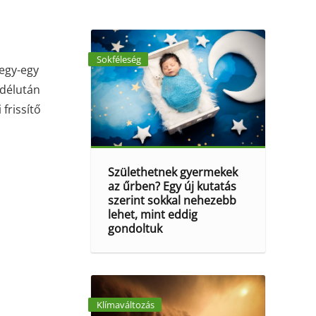
Sokféleség
 egy-egy
 délután
frissítő
Születhetnek gyermekek
az űrben? Egy új kutatás
szerint sokkal nehezebb
lehet, mint eddig
gondoltuk
Klímaváltozás