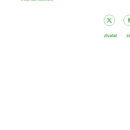
zivatar
z