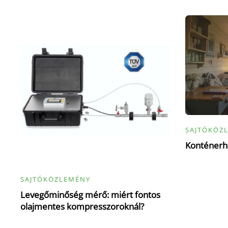
SAJTÓKÖZ
Konténerhá
SAJTÓKÖZLEMÉNY
Levegőminőség mérő: miért fontos
olajmentes kompresszoroknál?