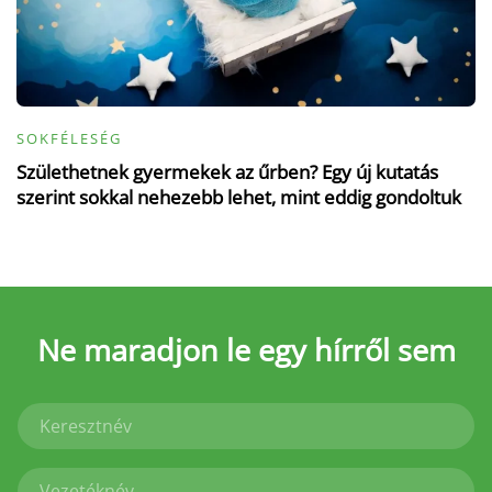
SOKFÉLESÉG
Születhetnek gyermekek az űrben? Egy új kutatás
szerint sokkal nehezebb lehet, mint eddig gondoltuk
Ne maradjon le
egy hírről sem