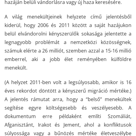
hazáján belüli vándorlásra vagy új haza keresésére.
A világ menekültjeinek helyzete című jelentésből
kiderül, hogy 2006 és 2011 között a saját hazájukon
belül elvándorolni kényszerülők sokasága jelentette a
legnagyobb problémát a nemzetközi közösségnek,
számuk elérte a 26 milliót, szemben azzal a 15-16 millió
emberrel, aki a jobb élet reményében külföldre
menekült.
(A helyzet 2011-ben volt a legsúlyosabb, amikor is 16
éves rekordot döntött a kényszerű migráció mértéke.)
A jelentés rámutat arra, hogy a “belső” menekültek
segítése egyre költségesebb és veszélyesebb. A
dokumentum erre példaként említi Szomáliát,
Afganisztánt, Irakot és Jement, ahol a konfliktusok
súlyossága vagy a bűnözés mértéke életveszélybe