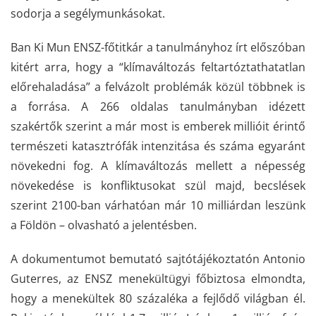
sodorja a segélymunkásokat.
Ban Ki Mun ENSZ-főtitkár a tanulmányhoz írt előszóban
kitért arra, hogy a “klímaváltozás feltartóztathatatlan
előrehaladása” a felvázolt problémák közül többnek is
a forrása. A 266 oldalas tanulmányban idézett
szakértők szerint a már most is emberek millióit érintő
természeti katasztrófák intenzitása és száma egyaránt
növekedni fog. A klímaváltozás mellett a népesség
növekedése is konfliktusokat szül majd, becslések
szerint 2100-ban várhatóan már 10 milliárdan leszünk
a Földön – olvasható a jelentésben.
A dokumentumot bemutató sajtótájékoztatón Antonio
Guterres, az ENSZ menekültügyi főbiztosa elmondta,
hogy a menekültek 80 százaléka a fejlődő világban él.