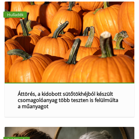
Hulladék
Áttörés, a kidobott sütőtökhéjból készült
csomagolóanyag több teszten is felülmúlta
a műanyagot