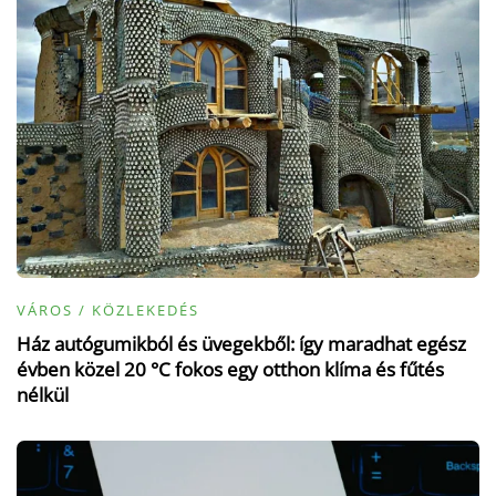
VÁROS / KÖZLEKEDÉS
Ház autógumikból és üvegekből: így maradhat egész
évben közel 20 °C fokos egy otthon klíma és fűtés
nélkül