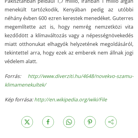
Pakisztánban például 1,7 millió, Iránban 1 millió afgán
menekült tartózkodik, Kenyában pedig az utóbbi
néhány évben 600 ezren kerestek menedéket. Guterres
megemlítette azt is, hogy nemrég nemzetközi vita
kezdődött a klímaváltozás vagy a népességnövekedés
miatt otthonukat elhagyók helyzetének megoldásáról,
tekintettel arra, hogy ezek az emberek nem állnak jogi
védelem alatt.
Forrás:
http://www.diverziti.hu/4648/novekvo-szamu-
klimamenekultek/
Kép forrása:
http://en.wikipedia.org/wiki/File