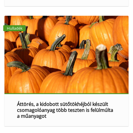
Hulladék
Áttörés, a kidobott sütőtökhéjból készült
csomagolóanyag több teszten is felülmúlta
a műanyagot