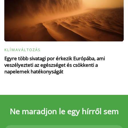
KLÍMAVÁLTOZÁS
Egyre több sivatagi por érkezik Európába, ami
veszélyezteti az egészséget és csökkenti a
napelemek hatékonyságát
Ne maradjon le
egy hírről sem