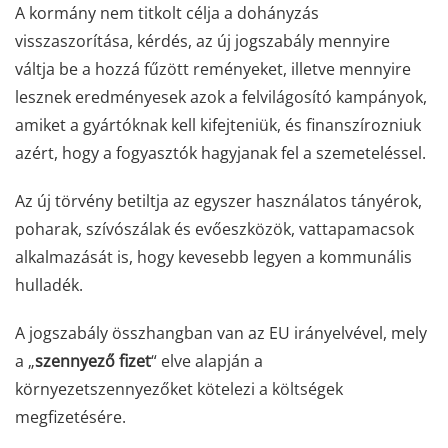
A kormány nem titkolt célja a dohányzás
visszaszorítása, kérdés, az új jogszabály mennyire
váltja be a hozzá fűzött reményeket, illetve mennyire
lesznek eredményesek azok a felvilágosító kampányok,
amiket a gyártóknak kell kifejteniük, és finanszírozniuk
azért, hogy a fogyasztók hagyjanak fel a szemeteléssel.
Az új törvény betiltja az egyszer használatos tányérok,
poharak, szívószálak és evőeszközök, vattapamacsok
alkalmazását is, hogy kevesebb legyen a kommunális
hulladék.
A jogszabály összhangban van az EU irányelvével, mely
a „
szennyező fizet
“ elve alapján a
környezetszennyezőket kötelezi a költségek
megfizetésére.