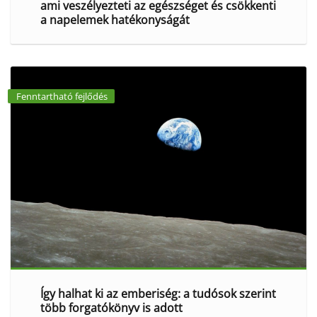
ami veszélyezteti az egészséget és csökkenti
a napelemek hatékonyságát
Fenntartható fejlődés
Így halhat ki az emberiség: a tudósok szerint
több forgatókönyv is adott