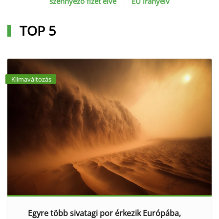
szennyező fizet elve
EU irányelv
TOP 5
Klímaváltozás
Egyre több sivatagi por érkezik Európába,