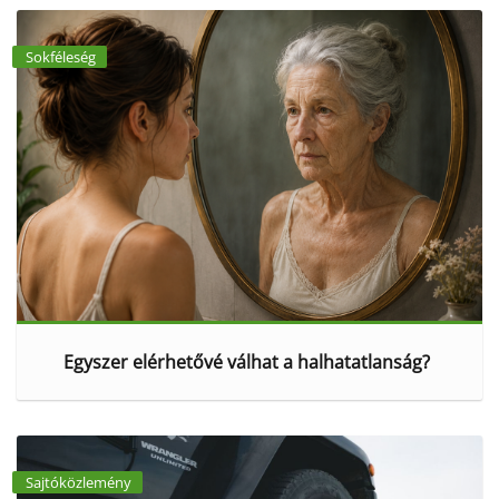
Sokféleség
Egyszer elérhetővé válhat a halhatatlanság?
Sajtóközlemény