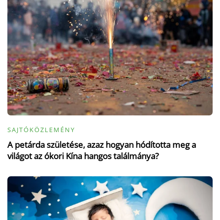
SAJTÓKÖZLEMÉNY
A petárda születése, azaz hogyan hódította meg a
világot az ókori Kína hangos találmánya?