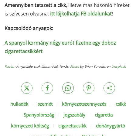
Amennyiben tetszett a cikk
, illetve más hasonló híreket
is szívesen olvasna,
itt lájkolhatja FB oldalunkat
!
Kapcsolódó anyagok:
A spanyol kormány négy eurót fizetne egy doboz
cigarettacsikkért
Forrás
- A nyitókép csak illusztráció, forrás:
Photo
by Brian Yurasits on
Unsplash
hulladék
szemét
környezetszennyezés
csikk
Spanyolország
jogszabály
cigaretta
környezeti költség
cigarettacsikk
dohánygyártó