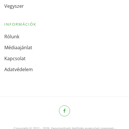
Vegyszer
INFORMÁCIÓK
Rólunk
Médiaajánlat
Kapcsolat
Adatvédelem
Copyright © 2011
-
2026.
Fenntartható fejlődés gyakorlati szemmel -