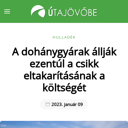
Fő tartalom átugrása
HULLADÉK
A dohánygyárak állják
ezentúl a csikk
eltakarításának a
költségét
2023. január 09