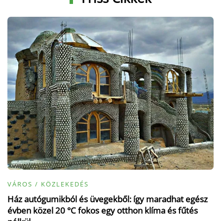
VÁROS / KÖZLEKEDÉS
Ház autógumikból és üvegekből: így maradhat egész
évben közel 20 °C fokos egy otthon klíma és fűtés