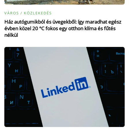
VÁROS / KÖZLEKEDÉS
Ház autógumikból és üvegekből: így maradhat egész
évben közel 20 °C fokos egy otthon klíma és fűtés
nélkül