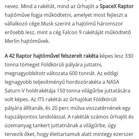
nevez. Mind a rakétát, mind az űrhajót a
SpaceX Raptor
hajtóműve fogja működtetni, amelyet most fejleszt a
vállalkozó cége.
Musk szerint a hajtómű háromszor
erősebb lesz, mint a cég Falcon 9 rakétáját működtető
Merlin hajtóművek.
A 42 Raptor hajtóművel felszerelt rakéta
képes lesz 330
tonna tömeget Földkörüli pályára juttatni,
megnagyobbított változata 600 tonnát. Az eddigi
legnagyobb teljesítményű hordozórakéta a NASA
Saturn V holdrakétája 150 tonna világűrbe juttatására
volt képes. Az ITS rakétái az űrhajókat Földkörüli
pályára állítanák, és 20 perc múlva visszatérnének egy
hajszálpontos landolással. A rakéták számos űrhajót és
üzemanyag tankert juttatnának a világűrbe, úgy
tervezik őket, hogy élettartamuk alatt mintegy ezerszer