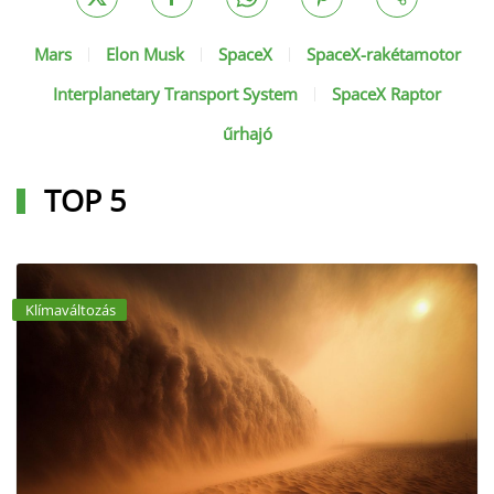
Mars
Elon Musk
SpaceX
SpaceX-rakétamotor
Interplanetary Transport System
SpaceX Raptor
űrhajó
TOP 5
Klímaváltozás