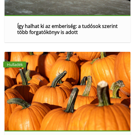
Így halhat ki az emberiség: a tudósok szerint
több forgatókönyv is adott
Hulladék