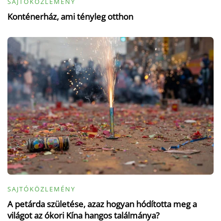
SAJTÓKÖZLEMÉNY
Konténerház, ami tényleg otthon
SAJTÓKÖZLEMÉNY
A petárda születése, azaz hogyan hódította meg a
világot az ókori Kína hangos találmánya?