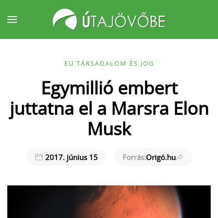
Fő tartalom átugrása
EU TÁRSADALOM ÉS JOG
Egymillió embert
juttatna el a Marsra Elon
Musk
2017. június 15
Forrás:
Origó.hu