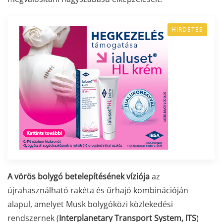
HIRDETÉS
A vörös bolygó betelepítésének víziója
az
újrahasználható rakéta és űrhajó kombinációján
alapul, amelyet Musk bolygóközi közlekedési
rendszernek (
Interplanetary Transport System, ITS
)