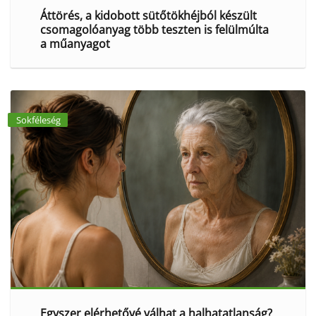
Áttörés, a kidobott sütőtökhéjból készült
csomagolóanyag több teszten is felülmúlta
a műanyagot
Sokféleség
Egyszer elérhetővé válhat a halhatatlanság?