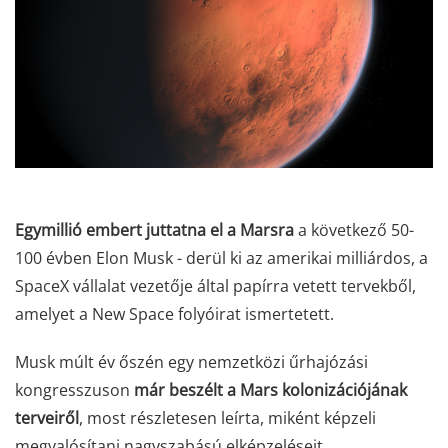
Egymillió embert juttatna el a Marsra
a következő 50-
100 évben Elon Musk - derül ki az amerikai milliárdos, a
SpaceX vállalat vezetője által papírra vetett tervekből,
amelyet a New Space folyóirat ismertetett.
Musk múlt év őszén egy nemzetközi űrhajózási
kongresszuson
már beszélt a Mars kolonizációjának
terveiről
, most részletesen leírta, miként képzeli
megvalósítani nagyszabású elképzeléseit.