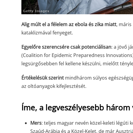
Alig múlt el a félelem az ebola és zika miatt
, máris
kataklizmával fenyeget.
Egyelőre szerencsére csak potenciálisan
: a jövő 
(Coalition for Epidemic Preparedness Innovations
legsürgősebben fel kellene készülni, mielőtt tényle
Értékelésük szerint
mindhárom súlyos egészségügyi
az oltóanyagok kifejlesztését.
Íme, a legveszélyesebb három 
Mers
: teljes magyar nevén közel-keleti légúti
Szaúd-Arábia és a Közel-Kelet, de már Ausztriá