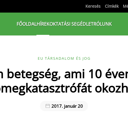
Keresés
Címkék
Mé
FŐOLDAL
HÍREK
OKTATÁSI SEGÉDLET
RÓLUNK
EU TÁRSADALOM ÉS JOG
 betegség, ami 10 éven
ömegkatasztrófát okozh
2017. január 20