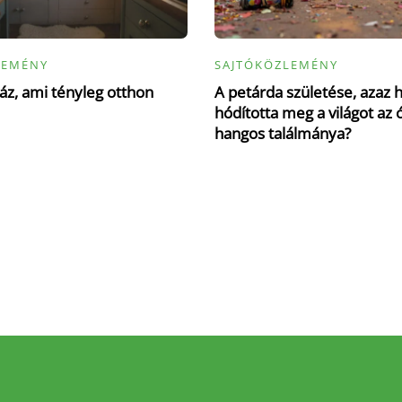
LEMÉNY
SAJTÓKÖZLEMÉNY
z, ami tényleg otthon
A petárda születése, azaz 
hódította meg a világot az 
hangos találmánya?