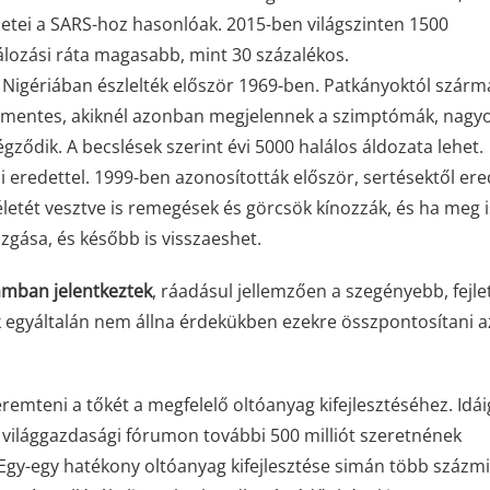
etei a SARS-hoz hasonlóak. 2015-ben világszinten 1500
álozási ráta magasabb, mint 30 százalékos.
, Nigériában észlelték először 1969-ben. Patkányoktól szárm
netmentes, akiknél azonban megjelennek a szimptómák, nagy
végződik. A becslések szerint évi 5000 halálos áldozata lehet.
i eredettel. 1999-ben azonosították először, sertésektől ere
letét vesztve is remegések és görcsök kínozzák, és ha meg i
gása, és később is visszaeshet.
zámban jelentkeztek
, ráadásul jellemzően a szegényebb, fejl
ek egyáltalán nem állna érdekükben ezekre összpontosítani a
eremteni a tőkét a megfelelő oltóanyag kifejlesztéséhez. Idái
si világgazdasági fórumon további 500 milliót szeretnének
 Egy-egy hatékony oltóanyag kifejlesztése simán több százmil