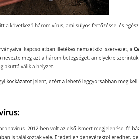
 itt a következő három vírus, ami súlyos fertőzéssel és egés
járványaival kapcsolatban illetékes nemzetközi szervezet, a
Ce
) nevezte meg azt a három betegséget, amelyekre szerintük
g akuttá válik a helyzet.
 kockázatot jelent, ezért a lehető leggyorsabban meg kell
vírus:
 koronavírus. 2012-ben volt az első ismert megjelenése, fő bá
ban is találkoztak vele. Eredetileg denevérektől eredhet, de