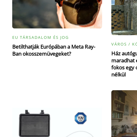
EU TÁRSADALOM ÉS JOG
VÁROS / K
Betilthatják Európában a Meta Ray-
Ház autógu
Ban okosszemüvegeket?
maradhat e
fokos egy 
nélkül