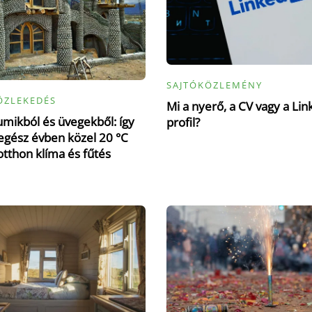
SAJTÓKÖZLEMÉNY
ÖZLEKEDÉS
Mi a nyerő, a CV vagy a Lin
mikból és üvegekből: így
profil?
gész évben közel 20 °C
otthon klíma és fűtés