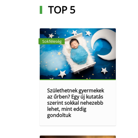
TOP 5
Sokféleség
Születhetnek gyermekek
az űrben? Egy új kutatás
szerint sokkal nehezebb
lehet, mint eddig
gondoltuk