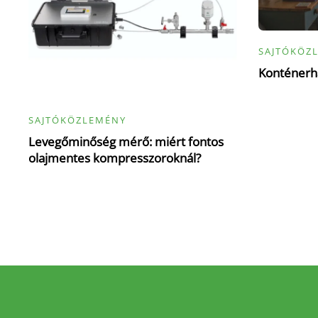
SAJTÓKÖZ
Konténerhá
SAJTÓKÖZLEMÉNY
Levegőminőség mérő: miért fontos
olajmentes kompresszoroknál?