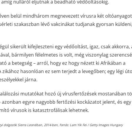
ni, amíg nulláról eljutnak a beadható védőoltásokig.
éven belül mindhárom megnevezett vírusra két oltóanyagot
kísérleti szakaszban lévő vakcinákat tudjanak gyorsan küldeni
ül sikerült kifejleszteni egy védőoltást, igaz, csak akkorra,
lával, bármilyen félelmetes is volt, még viszonylag szerencsé
ható a betegség – arról, hogy ez hogy nézett ki Afrikában a
 A zikához hasonlóan ez sem terjedt a levegőben; egy légi út
szélyekkel járna.
lálozási mutatókat hozó új vírusfertőzések mostanában t
ó azonban egyre nagyobb fertőzési kockázatot jelent, és egy
ító vírusok is katasztrofálisak lehetnek.
yi dolgozók Sierra Leonéban, 2014-ben, forrás
: Lam Yik Fei / Getty Images Hungary