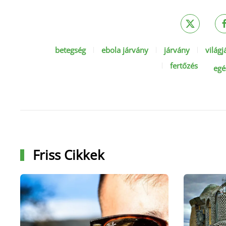
betegség
ebola járvány
járvány
világ
fertőzés
egé
Friss Cikkek