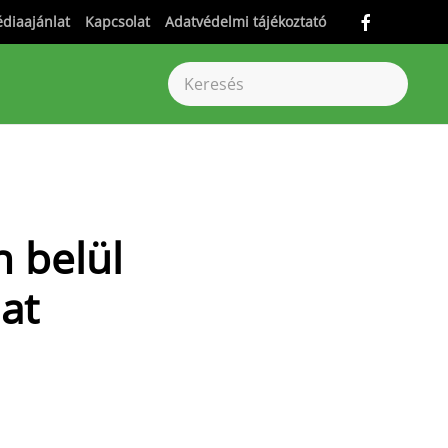
diaajánlat
Kapcsolat
Adatvédelmi tájékoztató
 belül
at