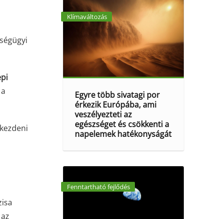
Klímaváltozás
zségügyi
pi
 a
Egyre több sivatagi por
érkezik Európába, ami
veszélyezteti az
egészséget és csökkenti a
 kezdeni
napelemek hatékonyságát
Fenntartható fejlődés
zisa
 az