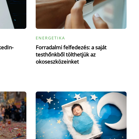
ENERGETIKA
kedIn-
Forradalmi felfedezés: a saját
testhőnkből tölthetjük az
okoseszközeinket