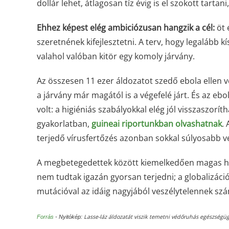
dollár lehet, átlagosan tíz évig is el szokott tarta
Ehhez képest elég ambiciózusan hangzik a cél:
öt 
szeretnének kifejlesztetni. A terv, hogy legalább 
valahol valóban kitör egy komoly járvány.
Az összesen 11 ezer áldozatot szedő ebola ellen vég
a járvány már magától is a végefelé járt. És az ebo
volt: a higiéniás szabályokkal elég jól visszaszorít
gyakorlatban,
guineai riportunkban olvashatnak
.
terjedő vírusfertőzés azonban sokkal súlyosabb ve
A megbetegedettek között kiemelkedően magas ha
nem tudtak igazán gyorsan terjedni; a globalizáci
mutációval az idáig nagyjából veszélytelennek szám
Lasse-láz áldozatát viszik temetni védőruhás egészségüg
Forrás
- Nyitókép: