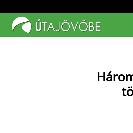
Fő tartalom átugrása
Három
t