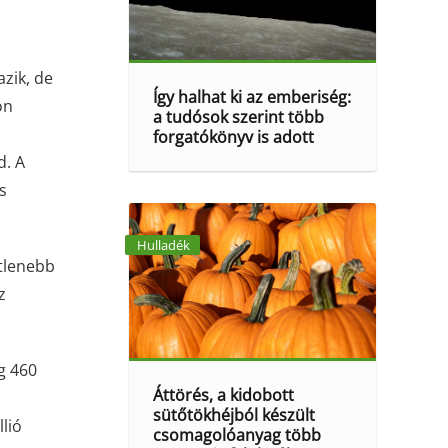
azik, de
Így halhat ki az emberiség:
on
a tudósok szerint több
forgatókönyv is adott
d. A
s
Hulladék
etlenebb
z
g 460
Áttörés, a kidobott
sütőtökhéjból készült
lió
csomagolóanyag több