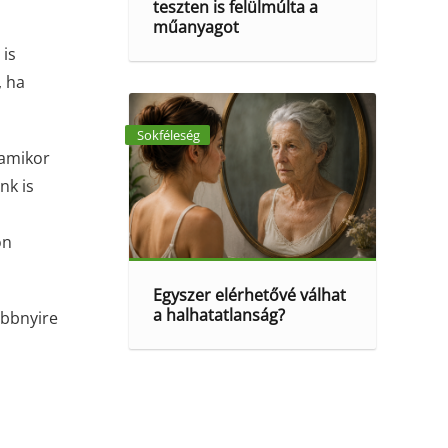
teszten is felülmúlta a
műanyagot
 is
, ha
Sokféleség
 amikor
nk is
on
Egyszer elérhetővé válhat
a halhatatlanság?
öbbnyire