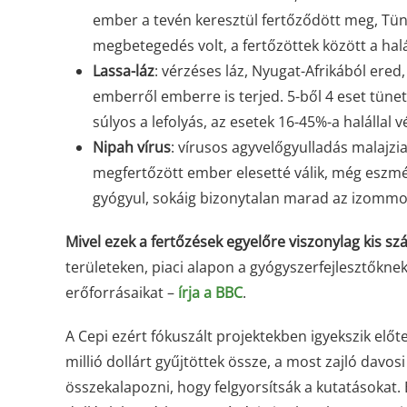
ember a tevén keresztül fertőződött meg, Tün
megbetegedés volt, a fertőzöttek között a hal
Lassa-láz
: vérzéses láz, Nyugat-Afrikából ered
emberről emberre is terjed. 5-ből 4 eset tü
súlyos a lefolyás, az esetek 16-45%-a halállal 
Nipah vírus
: vírusos agyvelőgyulladás malajzia
megfertőzött ember elesetté válik, még eszmé
gyógyul, sokáig bizonytalan marad az izommoz
Mivel ezek a fertőzések egyelőre viszonylag kis s
területeken, piaci alapon a gyógyszerfejlesztőkn
erőforrásaikat –
írja a BBC
.
A Cepi ezért fókuszált projektekben igyekszik előt
millió dollárt gyűjtöttek össze, a most zajló davo
összekalapozni, hogy felgyorsítsák a kutatásokat.