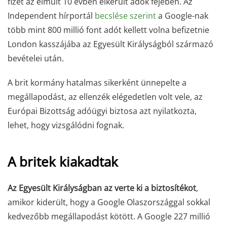
fizet az elmúlt 10 évben elkerült adók fejében. Az
Independent hírportál
becslése szerint
a Google-nak
több mint 800 millió font adót kellett volna befizetnie
London kasszájába az Egyesült Királyságból származó
bevételei után.
A brit kormány hatalmas sikerként ünnepelte a
megállapodást, az ellenzék elégedetlen volt vele, az
Európai Bizottság adóügyi biztosa azt nyilatkozta,
lehet, hogy vizsgálódni fognak.
A britek kiakadtak
Az Egyesült Királyságban az verte ki a biztosítékot
,
amikor kiderült, hogy a Google Olaszországgal sokkal
kedvezőbb megállapodást kötött. A Google 227 millió