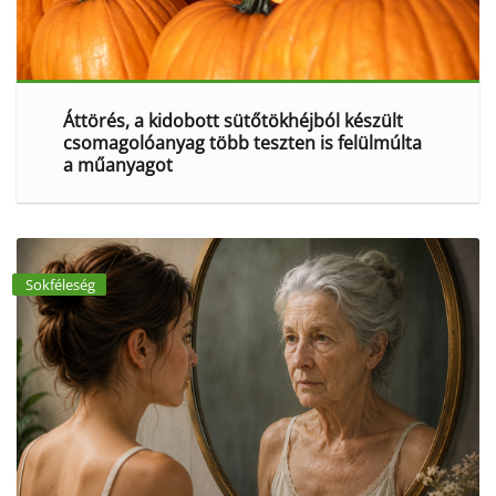
Áttörés, a kidobott sütőtökhéjból készült
csomagolóanyag több teszten is felülmúlta
a műanyagot
Sokféleség