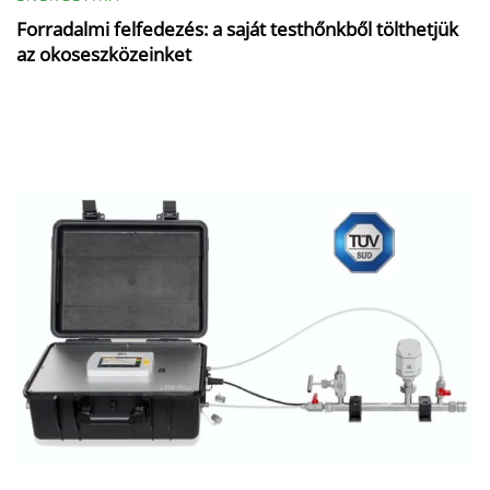
Forradalmi felfedezés: a saját testhőnkből tölthetjük
az okoseszközeinket