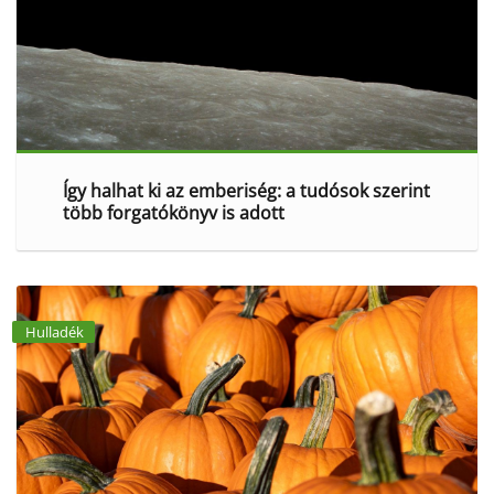
Így halhat ki az emberiség: a tudósok szerint
több forgatókönyv is adott
Hulladék