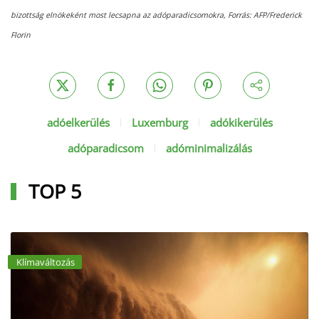
bizottság elnökeként most lecsapna az adóparadicsomokra,
Forrás: AFP/Frederick
Florin
adóelkerülés
Luxemburg
adókikerülés
adóparadicsom
adóminimalizálás
TOP 5
Klímaváltozás