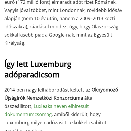
euró (172 millió font) elmaradt adót fizet Rómának.
Vagyis jóval többet, mint Londonnak, rövidebb idősáv
alapján (nem 10 év után, hanem a 2009–2013 közti
időszakra), ráadásul mindezt úgy, hogy Olaszország
sokkal kisebb piac a Google-nak, mint az Egyesült
Királyság.
Így lett Luxemburg
adóparadicsom
2014-ben nagy felháborodást keltett az
Oknyomozó
Újságírók Nemzetközi Konzorciuma
által
összeállított,
Luxleaks néven elhíresült
dokumentumcsomag
, amiből kiderült, hogy
Luxemburg milyen adózási trükkökkel csábított
magához multikat.