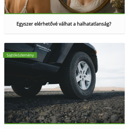
Egyszer elérhetővé válhat a halhatatlanság?
Sajtóközlemény