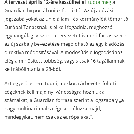
A tervezet április 12-ére készülhet el
,
tudta meg
a
Guardian hírportál uniós forrástól. Az új adózási
jogszabályokat az unió állam - és kormányfőit tömörítő
Európai Tanácsnak is el kell fogadnia, méghozzá
egyhangúlag. Viszont a tervezetet ismerő forrás szerint
az új szabály bevezetése megoldható az egyik adózási
direktíva módosításával. A módosítás elfogadásához
elég a minősített többség, vagyis csak 16 tagállamnak
kell rábólintania a 28-ból.
Azt egyelőre nem tudni, mekkora árbevétel fölötti
cégeknek kell majd nyilvánosságra hozniuk a
számaikat, a Guardian forrása szerint a jogszabály „a
nagy multinacionális cégeket célozza majd,
mindegyiket, nem csak az európaiakat”.