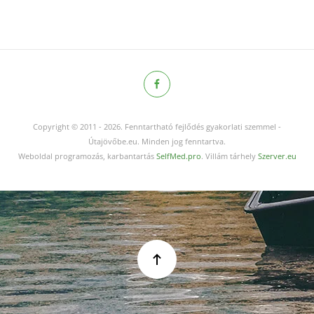
Copyright © 2011
-
2026.
Fenntartható fejlődés gyakorlati szemmel -
Útajövőbe.eu. Minden jog fenntartva.
Weboldal programozás, karbantartás
SelfMed.pro
. Villám tárhely
Szerver.eu