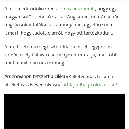
A brit média időközben
arról is beszámolt
, hogy egy
magyar sofőrt letartóztattak Angliában, miután albán
migránsokat találtak a kamionjában, egyelőre nem
ismert, hogy tudott-e arról, hogy ott tartózkodtak.
A múlt héten a megosztó oldalra feltett egyperces
videót, mely Calais-i eseményeket mutatja, már több
mint félmillióan nézték meg.
Amennyiben tetszett a cikkünk
, illetve más hasonló
híreket is szívesen olvasna,
itt lájkolhatja oldalunkat
!