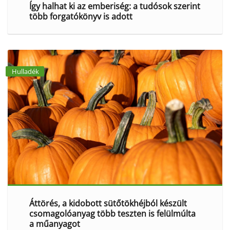
Így halhat ki az emberiség: a tudósok szerint
több forgatókönyv is adott
Hulladék
Áttörés, a kidobott sütőtökhéjból készült
csomagolóanyag több teszten is felülmúlta
a műanyagot