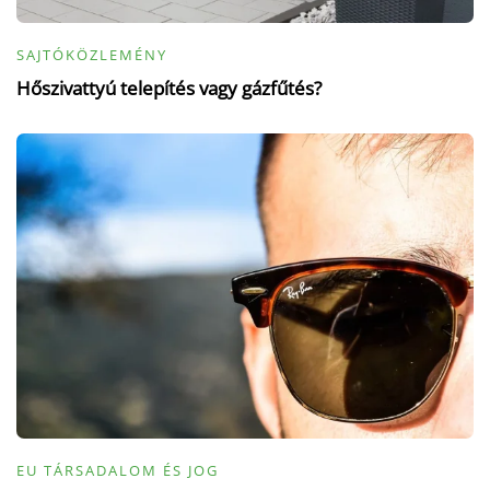
SAJTÓKÖZLEMÉNY
Hőszivattyú telepítés vagy gázfűtés?
EU TÁRSADALOM ÉS JOG