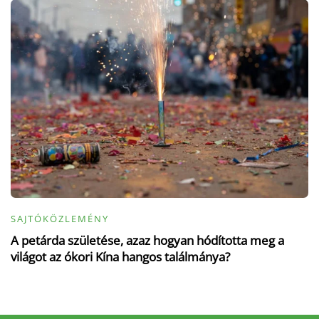
SAJTÓKÖZLEMÉNY
A petárda születése, azaz hogyan hódította meg a
világot az ókori Kína hangos találmánya?