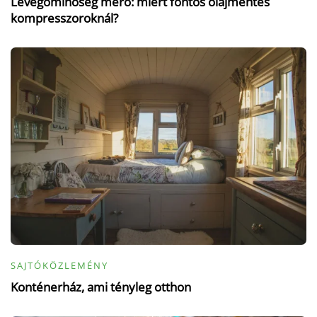
Levegőminőség mérő: miért fontos olajmentes
kompresszoroknál?
SAJTÓKÖZLEMÉNY
Konténerház, ami tényleg otthon