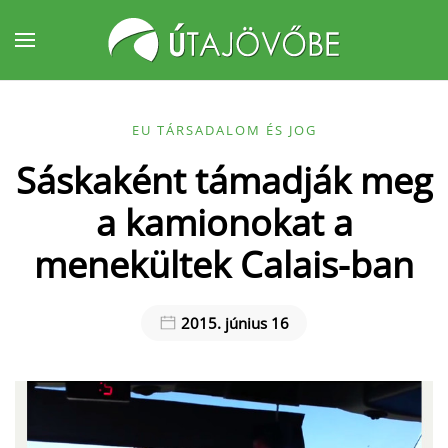
Fő tartalom átugrása
EU TÁRSADALOM ÉS JOG
Sáskaként támadják meg
a kamionokat a
menekültek Calais-ban
2015. június 16