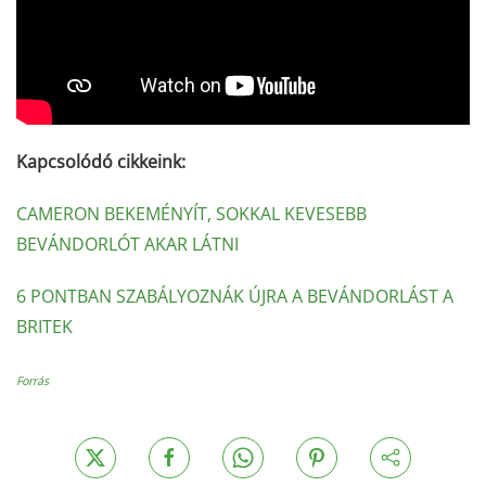
Kapcsolódó cikkeink:
CAMERON BEKEMÉNYÍT, SOKKAL KEVESEBB
BEVÁNDORLÓT AKAR LÁTNI
6 PONTBAN SZABÁLYOZNÁK ÚJRA A BEVÁNDORLÁST A
BRITEK
Forrás