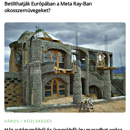
Betilthatják Európában a Meta Ray-Ban
okosszemüvegeket?
VÁROS / KÖZLEKEDÉS
Ház autógumikból és üvegekből: így maradhat egész