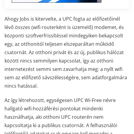
Ahogy Jobs is kitervelte, a UPC fogta az előfizetőinél
lévő összes (wifi routerként is üzemelő) modemet, és
központi szoftverfrissítéssel mindegyiken bekapcsolt
egy, az otthonitól teljesen elszeparáltan működő
csatornát. Az otthoni privát és az új, publikus hálózat
között nincs semmilyen kapcsolat, így az otthoni
internetezést semmi sem zavarhatja meg: a nyílt wifi
sem az előfizető sávszélességére, sem adatforgalmára
nincs hatással.
Az így létrehozott, egységesen UPC Wi-Free névre
hallgató wifi-hozzáférési pontokat mindenki
használhatja, aki otthoni UPC routerén nem
kapcsoltatja ki a publikus csatornát. A felhasználói
(előfizetői) adatokat csak egyszer kell megadni a