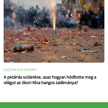
SAJTÓKÖZLEMÉNY
A petárda születése, azaz hogyan hódította meg a
világot az ókori Kína hangos találmánya?