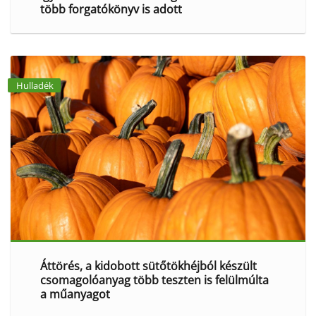
több forgatókönyv is adott
Hulladék
Áttörés, a kidobott sütőtökhéjból készült
csomagolóanyag több teszten is felülmúlta
a műanyagot