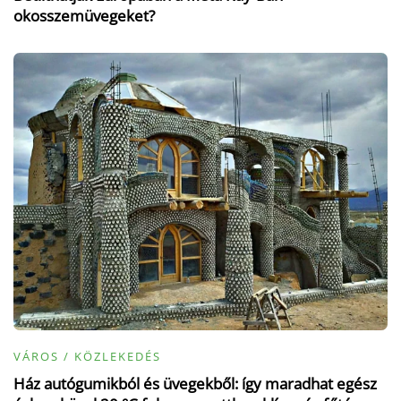
okosszemüvegeket?
VÁROS / KÖZLEKEDÉS
Ház autógumikból és üvegekből: így maradhat egész