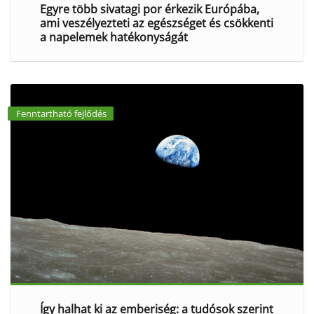
Egyre több sivatagi por érkezik Európába,
ami veszélyezteti az egészséget és csökkenti
a napelemek hatékonyságát
Fenntartható fejlődés
Így halhat ki az emberiség: a tudósok szerint