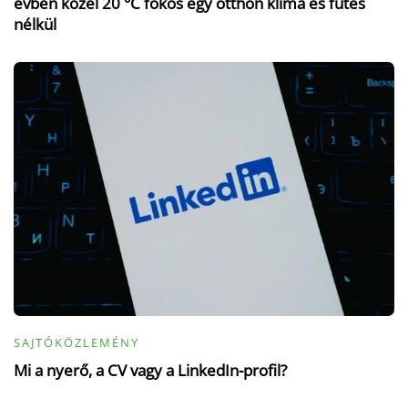
évben közel 20 °C fokos egy otthon klíma és fűtés
nélkül
SAJTÓKÖZLEMÉNY
Mi a nyerő, a CV vagy a LinkedIn-profil?