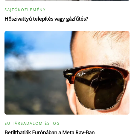
SAJTÓKÖZLEMÉNY
Hőszivattyú telepítés vagy gázfűtés?
EU TÁRSADALOM ÉS JOG
Betilthatják Európában a Meta Ray-Ban