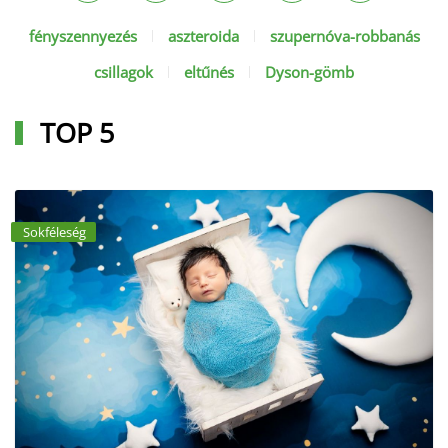
fényszennyezés
aszteroida
szupernóva-robbanás
csillagok
eltűnés
Dyson-gömb
TOP 5
Sokféleség