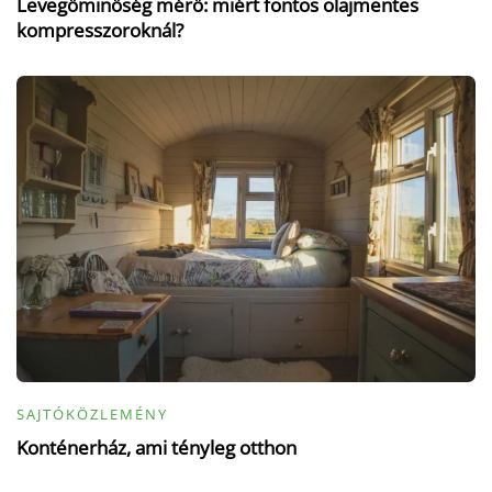
Levegőminőség mérő: miért fontos olajmentes
kompresszoroknál?
SAJTÓKÖZLEMÉNY
Konténerház, ami tényleg otthon