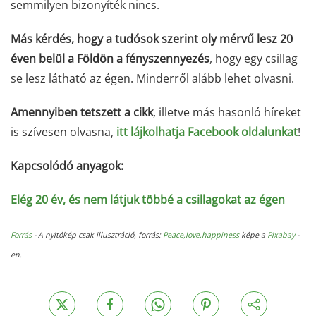
semmilyen bizonyíték nincs.
Más kérdés, hogy a tudósok szerint oly mérvű lesz 20
éven belül a Földön a fényszennyezés
, hogy egy csillag
se lesz látható az égen. Minderről alább lehet olvasni.
Amennyiben tetszett a cikk
, illetve más hasonló híreket
is szívesen olvasna,
itt lájkolhatja Facebook oldalunkat
!
Kapcsolódó anyagok:
Elég 20 év, és nem látjuk többé a csillagokat az égen
Forrás
- A nyitókép csak illusztráció, forrás:
Peace,love,happiness
képe a
Pixabay
-
en.