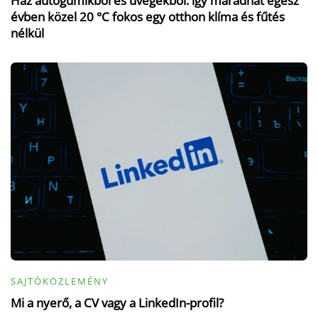
Ház autógumikból és üvegekből: így maradhat egész
évben közel 20 °C fokos egy otthon klíma és fűtés
nélkül
SAJTÓKÖZLEMÉNY
Mi a nyerő, a CV vagy a LinkedIn-profil?