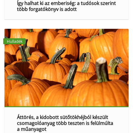
Így halhat ki az emberiség: a tudósok szerint
több forgatókönyv is adott
Hulladék
Áttörés, a kidobott sütőtökhéjból készült
csomagolóanyag több teszten is felülmúlta
a műanyagot