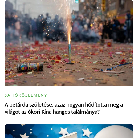
SAJTÓKÖZLEMÉNY
A petárda születése, azaz hogyan hódította meg a
világot az ókori Kína hangos találmánya?