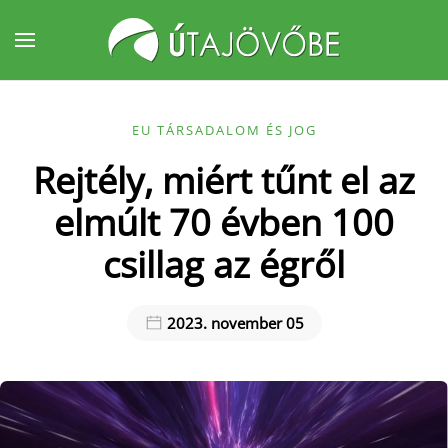
Fő tartalom átugrása
EU TÁRSADALOM ÉS JOG
Rejtély, miért tűnt el az
elmúlt 70 évben 100
csillag az égről
2023. november 05