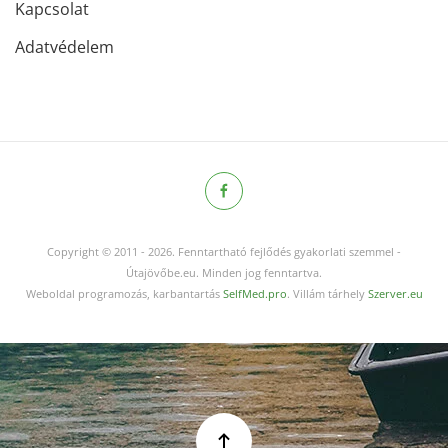
Kapcsolat
Adatvédelem
Copyright © 2011
-
2026.
Fenntartható fejlődés gyakorlati szemmel -
Útajövőbe.eu. Minden jog fenntartva.
Weboldal programozás, karbantartás
SelfMed.pro
. Villám tárhely
Szerver.eu