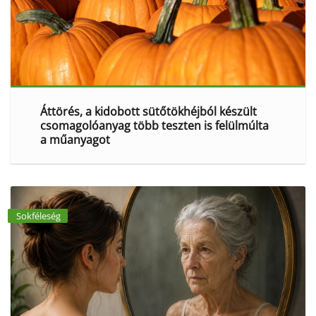
Áttörés, a kidobott sütőtökhéjból készült
csomagolóanyag több teszten is felülmúlta
a műanyagot
Sokféleség