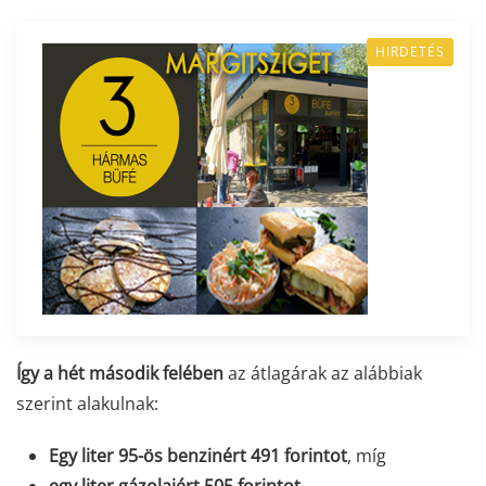
HIRDETÉS
Így a hét második felében
az átlagárak az alábbiak
szerint alakulnak:
Egy liter 95-ös benzinért 491 forintot
, míg
egy liter gázolajért 505 forintot