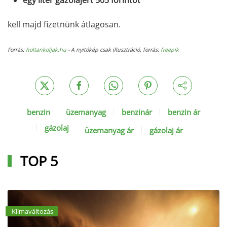
kell majd fizetnünk átlagosan.
Forrás:
holtankoljak.hu
- A nyitókép csak illusztráció, forrás:
freepik
benzin
üzemanyag
benzinár
benzin ár
gázolaj
üzemanyag ár
gázolaj ár
TOP 5
Klímaváltozás