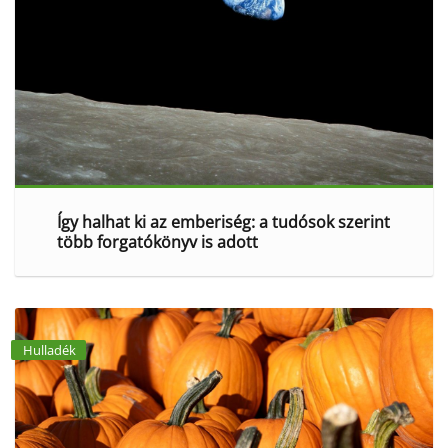
Így halhat ki az emberiség: a tudósok szerint
több forgatókönyv is adott
Hulladék