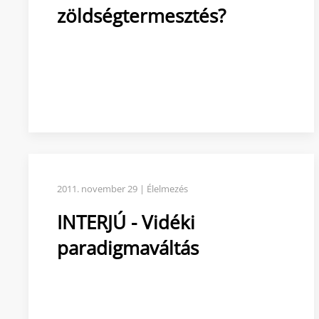
zöldségtermesztés?
2011. november 29 | Élelmezés
INTERJÚ - Vidéki
paradigmaváltás