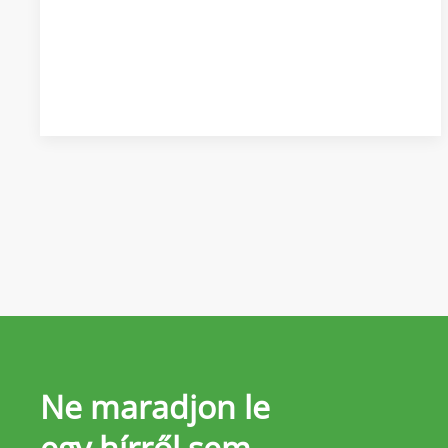
Ne maradjon le
egy hírről sem