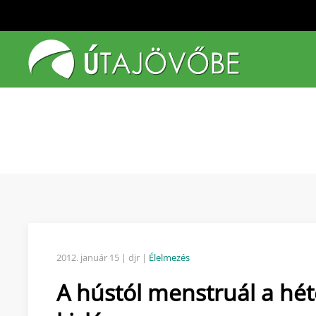
Fő tartalom átugrása
2012. január 15
| djr |
Élelmezés
A hústól menstruál a hé