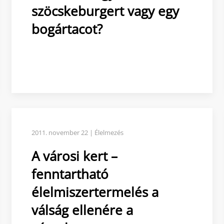
szöcskeburgert vagy egy
bogártacot?
2011. november 22 | Élelmezés
A városi kert –
fenntartható
élelmiszertermelés a
válság ellenére a