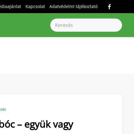
diaajánlat
Kapcsolat
Adatvédelmi tájékoztató
ezés
bóc – együk vagy