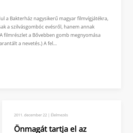
ul a Bakterház nagysikerű magyar filmvígjátékra,
sak a szilvásgombóc evésről, hanem annak
t? (A filmrészlet a Bővebben gomb megnyomása
rantált a nevetés.) A fel…
2011. december 22 | Élelmezés
Önmagát tartja el az