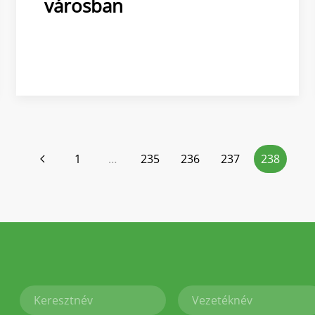
városban
1
…
235
236
237
238