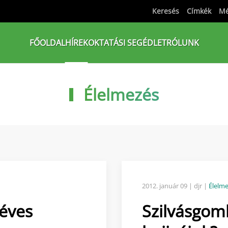
Keresés
Címkék
Mé
FŐOLDAL
HÍREK
OKTATÁSI SEGÉDLET
RÓLUNK
Élelmezés
2012. január 09
| djr |
Élelm
téves
Szilvásgom