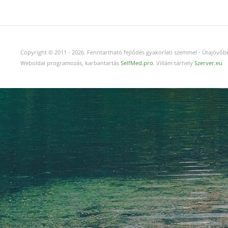
Copyright © 2011
-
2026.
Fenntartható fejlődés gyakorlati szemmel - Útajövőbe
Weboldal programozás, karbantartás
SelfMed.pro
. Villám tárhely
Szerver.eu