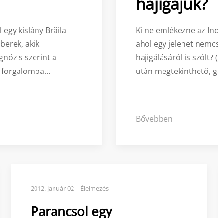
hajigájuk?
egy kislány Brăila
Ki ne emlékezne az Ind
berek, akik
ahol egy jelenet nemc
gnózis szerint a
hajigálásáról is szól
s forgalomba…
után megtekinthető, ga
Bővebben
2012. január 02 | Élelmezés
Parancsol egy