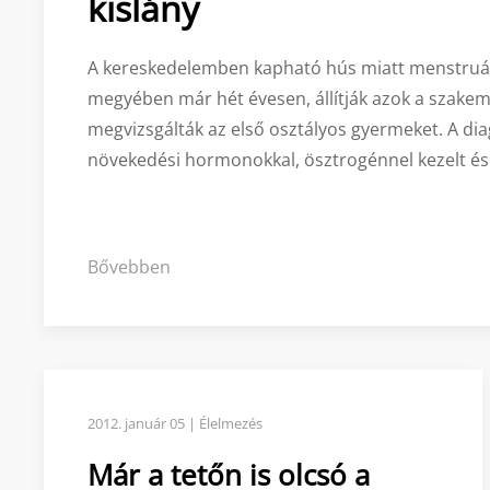
kislány
A kereskedelemben kapható hús miatt menstruál 
megyében már hét évesen, állítják azok a szakem
megvizsgálták az első osztályos gyermeket. A dia
növekedési hormonokkal, ösztrogénnel kezelt é
Bővebben
2012. január 05 | Élelmezés
Már a tetőn is olcsó a