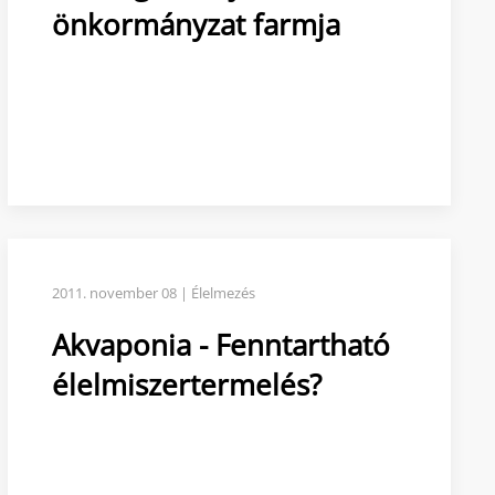
önkormányzat farmja
2011. november 08 | Élelmezés
Akvaponia - Fenntartható
élelmiszertermelés?