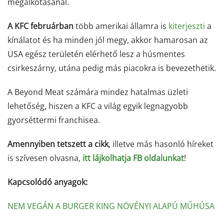
megalkotásánál.
A KFC februárban
több amerikai államra is
kiterjeszti
a
kínálatot és ha minden jól megy, akkor hamarosan az
USA egész területén elérhető lesz a húsmentes
csirkeszárny, utána pedig más piacokra is bevezethetik.
A Beyond Meat számára mindez hatalmas üzleti
lehetőség, hiszen a KFC a világ egyik legnagyobb
gyorséttermi franchisea.
Amennyiben tetszett a cikk
, illetve más hasonló híreket
is szívesen olvasna,
itt lájkolhatja FB oldalunkat
!
Kapcsolódó anyagok:
NEM VEGÁN A BURGER KING NÖVÉNYI ALAPÚ MŰHÚSA