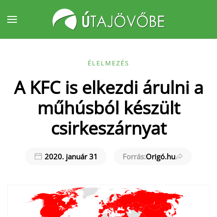
Fő tartalom átugrása
ÉLELMEZÉS
A KFC is elkezdi árulni a
műhúsból készült
csirkeszárnyat
2020. január 31
Forrás:
Origó.hu