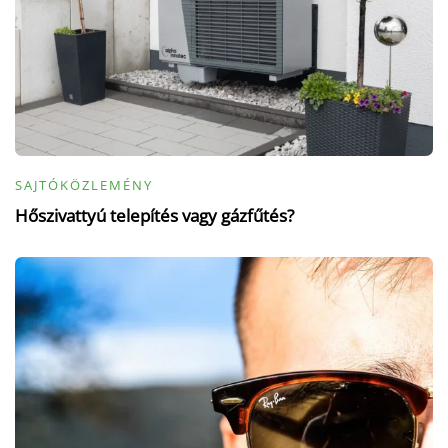
SAJTÓKÖZLEMÉNY
Hőszivattyú telepítés vagy gázfűtés?