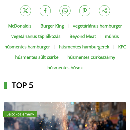
McDonald's
Burger King
vegetáriánus hamburger
vegetáriánus táplálkozás
Beyond Meat
műhús
húsmentes hamburger
húsmentes hamburgerek
KFC
húsmentes sült csirke
húsmentes csirkeszárny
húsmentes húsok
TOP 5
Sajtóközlemény