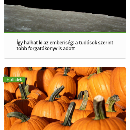
Így halhat ki az emberiség: a tudósok szerint
több forgatókönyv is adott
Hulladék