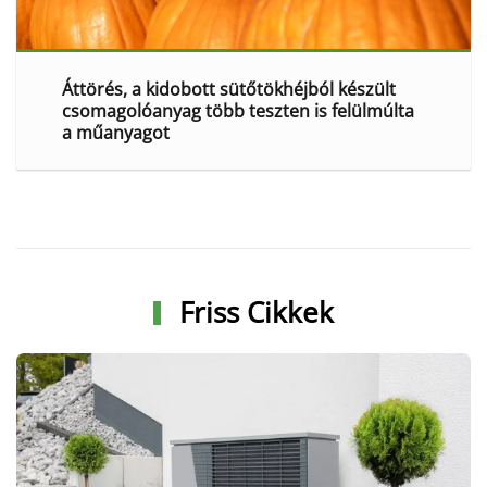
Áttörés, a kidobott sütőtökhéjból készült
csomagolóanyag több teszten is felülmúlta
a műanyagot
Friss Cikkek