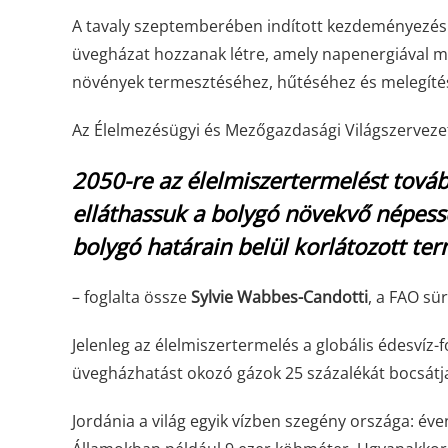
A tavaly szeptemberében indított kezdeményezés l
üvegházat hozzanak létre, amely napenergiával mű
növények termesztéséhez, hűtéséhez és melegíté
Az Élelmezésügyi és Mezőgazdasági Világszervezet
2050-re az élelmiszertermelést továb
elláthassuk a bolygó növekvő népess
bolygó határain belül korlátozott ter
– foglalta össze
Sylvie Wabbes-Candotti
, a FAO sür
Jelenleg az élelmiszertermelés a globális édesvíz
üvegházhatást okozó gázok 25 százalékát bocsátja
Jordánia a világ egyik vízben szegény országa: év