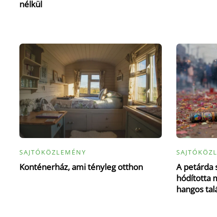
nélkül
SAJTÓKÖZLEMÉNY
SAJTÓKÖZ
Konténerház, ami tényleg otthon
A petárda 
hódította m
hangos tal