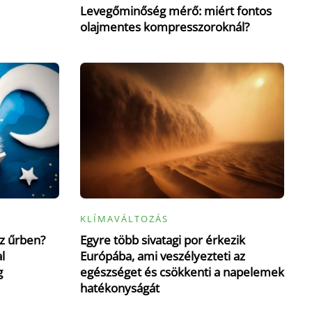
Levegőminőség mérő: miért fontos
olajmentes kompresszoroknál?
KLÍMAVÁLTOZÁS
z űrben?
Egyre több sivatagi por érkezik
l
Európába, ami veszélyezteti az
g
egészséget és csökkenti a napelemek
hatékonyságát