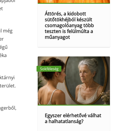
apjából
et
Áttörés, a kidobott
sütőtökhéjból készült
csomagolóanyag több
ul még
teszten is felülmúlta a
műanyagot
er
ségű
léka
Sokféleség
ktárnyi
terület.
ngerből,
Egyszer elérhetővé válhat
a halhatatlanság?