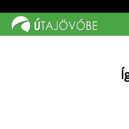
Fő tartalom átugrása
Í