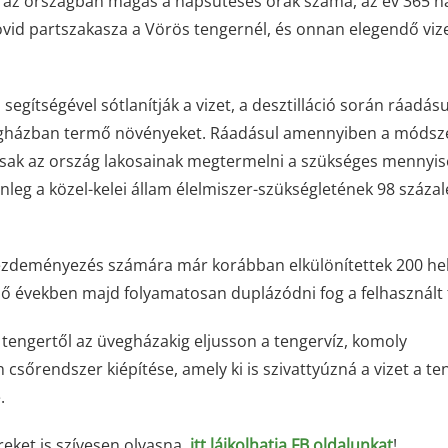
 az országban magas a napsütéses órák száma, az év 365 n
övid partszakasza a Vörös tengernél, és onnan elegendő viz
segítségével sótlanítják a vizet, a desztilláció során ráadás
az üvegházban termő növényeket. Ráadásul amennyiben a módsz
csak az ország lakosainak megtermelni a szükséges mennyi
lenleg a közel-kelei állam élelmiszer-szükségletének 98 száza
kezdeményezés számára már korábban elkülönítettek 200 he
ő években majd folyamatosan duplázódni fog a felhasznált 
tengertől az üvegházakig eljusson a tengervíz, komoly
csőrendszer kiépítése, amely ki is szivattyúzná a vizet a te
.
íreket is szívesen olvasna,
itt lájkolhatja FB oldalunkat
!