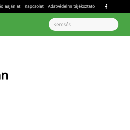
diaajánlat
Kapcsolat
Adatvédelmi tájékoztató
an