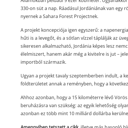
Államokban például 9 ezer köbméter. Ugyanakkor
330-on süt a nap. Ráadásul Jordániának van egy r
nyernek a Sahara Forest Projectnek.
A projekt koncepciója igen egyszerű: a napenergia 
hűti is a levegőt, és a sótlan vízzel táplálják 
sikeresen alkalmazható,
Jordánia képes lesz nem
élelmiszert, hanem akár még a kivitelre is jut – je
importból származik.
Ugyan a projekt tavaly szeptemberben indult, a 
földterületet annak a reményben, hogy a következ
Ahhoz azonban, hogy a 15 kilométerre lévő Vörös 
beruházásra van szükség: az egyik lehetőség olyan 
azonban ez több mint 10 milliárd dollárba kerülne
Amennyiben tetszett a cikk
, illetve más hasonló h