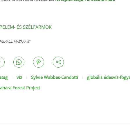
PELEM- ÉS SZÉLFARMOK
FP/KHALIL MAZRAAWI
atag
víz
Sylvie Wabbes-Candotti
globális édesvíz-fogy
ahara Forest Project