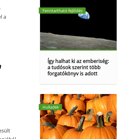
n
Fenntartható fejlődés
l a
Így halhat ki az emberiség:
a
a tudósok szerint több
forgatókönyv is adott
Hulladék
esült