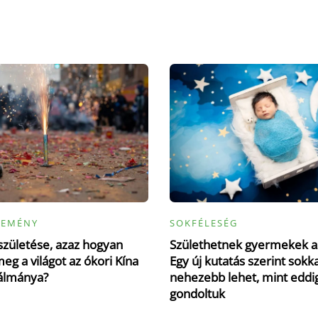
LEMÉNY
SOKFÉLESÉG
születése, azaz hogyan
Születhetnek gyermekek a
eg a világot az ókori Kína
Egy új kutatás szerint sokka
álmánya?
nehezebb lehet, mint eddi
gondoltuk