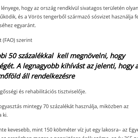
ényege, hogy az ország rendkívül sivatagos területén olya
ködik, és a Vörös tengerből származó sósvizet használja fe
séhez egyaránt.
 (FAO) szerint
bi 50 százalékkal kell megnövelni, hogy
égét.
A legnagyobb kihívást az jelenti, hogy 
mőföld áll rendelkezésre
gősségi és rehabilitációs tisztviselője.
-fogyasztás mintegy 70 százalékát használja, miközben az
 ki.
ente kevesebb, mint 150 köbméter víz jut egy lakosra
– az Egy