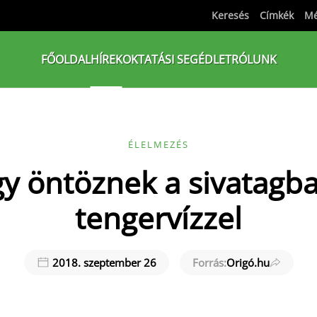
Keresés
Címkék
Mé
FŐOLDAL
HÍREK
OKTATÁSI SEGÉDLET
RÓLUNK
ÉLELMEZÉS
gy öntöznek a sivatagb
tengervízzel
2018. szeptember 26
Forrás:
Origó.hu