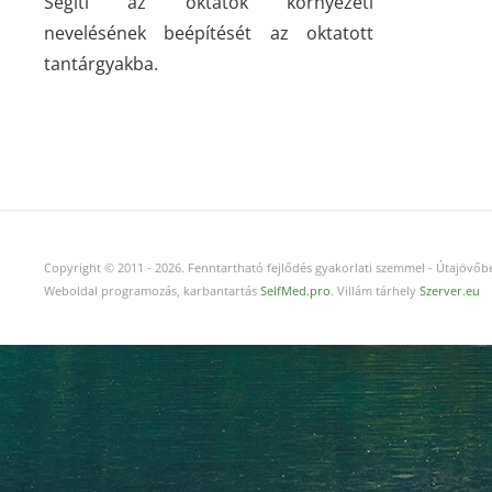
Segíti az oktatók környezeti
nevelésének beépítését az oktatott
tantárgyakba.
Copyright © 2011
-
2026.
Fenntartható fejlődés gyakorlati szemmel - Útajövőbe
Weboldal programozás, karbantartás
SelfMed.pro
. Villám tárhely
Szerver.eu