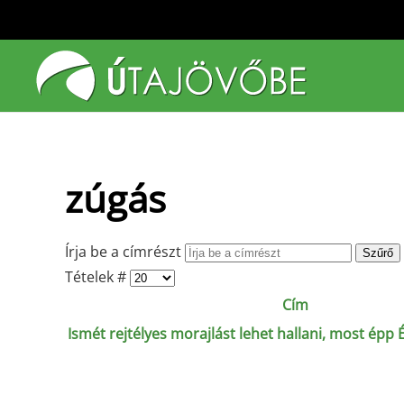
Fő tartalom átugrása
zúgás
Írja be a címrészt
Szűrő
Tételek #
Cím
Ismét rejtélyes morajlást lehet hallani, most épp