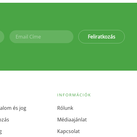
Feliratkozás
INFORMÁCIÓK
alom és jog
Rólunk
ozás
Médiaajánlat
g
Kapcsolat