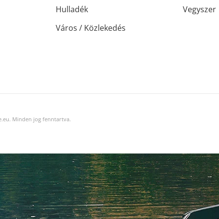
Hulladék
Vegyszer
Város / Közlekedés
.eu. Minden jog fenntartva.