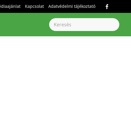
diaajánlat
Kapcsolat
Adatvédelmi tájékoztató