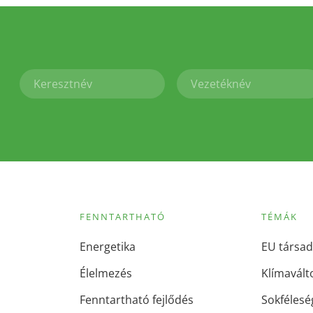
FENNTARTHATÓ
TÉMÁK
Energetika
EU társad
Élelmezés
Klímavált
Fenntartható fejlődés
Sokfélesé