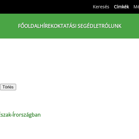
Keresés
Címkék
Mé
FŐOLDAL
HÍREK
OKTATÁSI SEGÉDLET
RÓLUNK
Törlés
 Észak-Írországban