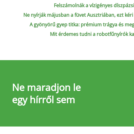
Felszámolnák a vízigényes díszpázs
Ne nyírják májusban a füvet Ausztriában, ezt kéri
A gyönyörű gyep titka: prémium trágya és me
Mit érdemes tudni a robotfűnyírók k
Ne maradjon le
egy hírről sem