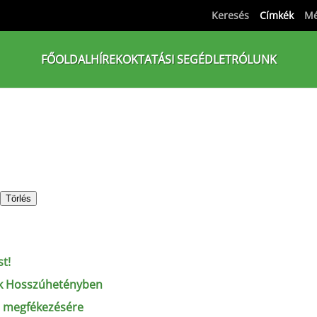
Keresés
Címkék
Mé
FŐOLDAL
HÍREK
OKTATÁSI SEGÉDLET
RÓLUNK
Törlés
t!
nek Hosszúhetényben
s megfékezésére