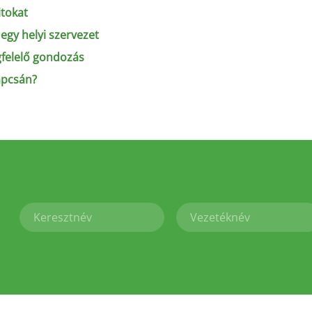
itokat
 egy helyi szervezet
gfelelő gondozás
apcsán?