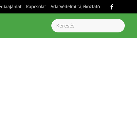
diaajánlat
Kapcsolat
Adatvédelmi tájékoztató