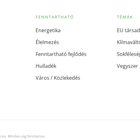
FENNTARTHATÓ
TÉMÁK
Energetika
EU társad
Élelmezés
Klímavált
Fenntartható fejlődés
Sokfélesé
Hulladék
Vegyszer
Város / Közlekedés
.eu. Minden jog fenntartva.