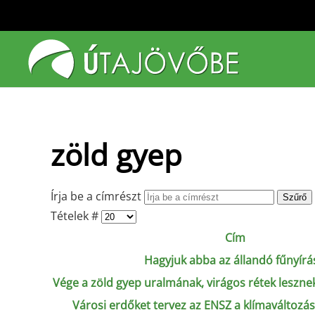
Fő tartalom átugrása
zöld gyep
Írja be a címrészt
Szűrő
Tételek #
Cím
Hagyjuk abba az állandó fűnyírás
Vége a zöld gyep uralmának, virágos rétek lesz
Városi erdőket tervez az ENSZ a klímaváltozá