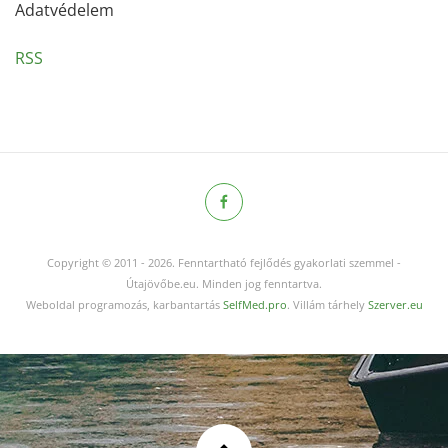
Adatvédelem
RSS
Copyright © 2011
-
2026.
Fenntartható fejlődés gyakorlati szemmel -
Útajövőbe.eu. Minden jog fenntartva.
Weboldal programozás, karbantartás
SelfMed.pro
. Villám tárhely
Szerver.eu