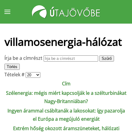
Fő tartalom átugrása
villamosenergia-hálózat
Írja be a címrészt
Szűrő
Törlés
Tételek #
Cím
Szélenergia: mégis miért kapcsolják le a szélturbinákat
Nagy-Britanniában?
Ingyen árammal csábítanák a lakosokat: így pazarolja
el Európa a megújuló energiát
Extrém hőség okozott áramszüneteket, hálózati