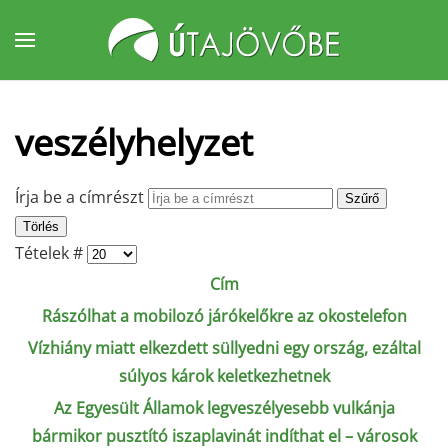
Fő tartalom átugrása
veszélyhelyzet
Írja be a címrészt
Szűrő
Törlés
Tételek #
Cím
Rászólhat a mobilozó járókelőkre az okostelefon
Vízhiány miatt elkezdett süllyedni egy ország, ezáltal
súlyos károk keletkezhetnek
Az Egyesült Államok legveszélyesebb vulkánja
bármikor pusztító iszaplavinát indíthat el – városok