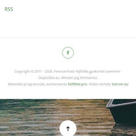
RSS
Copyright © 2011
-
2026.
Fenntartható fejlődés gyakorlati szemmel -
Útajövőbe.eu. Minden jog fenntartva.
Weboldal programozás, karbantartás
SelfMed.pro
. Villám tárhely
Szerver.eu