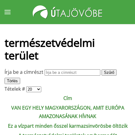
Fő tartalom átugrása
természetvédelmi
terület
Írja be a címrészt
Szűrő
Törlés
Tételek #
Cím
VAN EGY HELY MAGYARORSZÁGON, AMIT EURÓPA
AMAZONASÁNAK HÍVNAK
Ez a vízpart minden ősszel karmazsinvörösbe öltözik