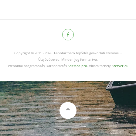
Copyright © 2011
-
2026.
Fenntartható fejlődés gyakorlati szemmel -
Útajövőbe.eu. Minden jog fenntartva.
Weboldal programozás, karbantartás
SelfMed.pro
. Villám tárhely
Szerver.eu