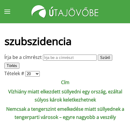
Fő tartalom átugrása
szubszidencia
Írja be a címrészt
Szűrő
Törlés
Tételek #
Cím
Vízhiány miatt elkezdett süllyedni egy ország, ezáltal
súlyos károk keletkezhetnek
Nemcsak a tengerszint emelkedése miatt süllyednek a
tengerparti városok – egyre nagyobb a veszély