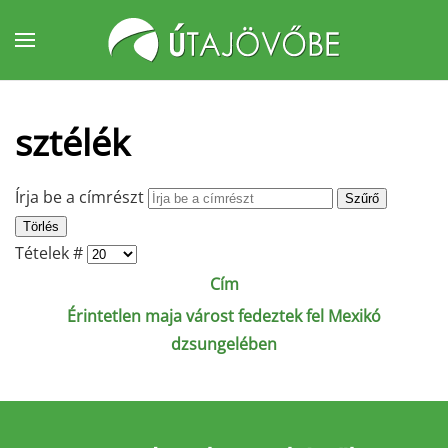
Fő tartalom átugrása
sztélék
Írja be a címrészt
Szűrő
Törlés
Tételek #
Cím
Érintetlen maja várost fedeztek fel Mexikó
dzsungelében