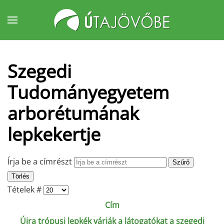
Fő tartalom átugrása
Szegedi
Tudományegyetem
arborétumának
lepkekertje
Írja be a címrészt
Szűrő
Törlés
Tételek #
Cím
Újra trópusi lepkék várják a látogatókat a szegedi