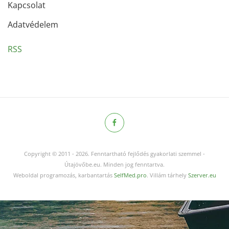
Kapcsolat
Adatvédelem
RSS
Copyright © 2011
-
2026.
Fenntartható fejlődés gyakorlati szemmel -
Útajövőbe.eu. Minden jog fenntartva.
Weboldal programozás, karbantartás
SelfMed.pro
. Villám tárhely
Szerver.eu