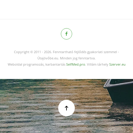
Copyright © 2011
-
2026.
Fenntartható fejlődés gyakorlati szemmel -
Útajövőbe.eu. Minden jog fenntartva.
Weboldal programozás, karbantartás
SelfMed.pro
. Villám tárhely
Szerver.eu