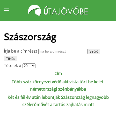
Fő tartalom átugrása
Szászország
Írja be a címrészt
Szűrő
Törlés
Tételek #
Cím
Több száz környezetvédő aktivista tört be kelet-
németországi szénbányákba
Két és fél év után lebontják Szászország legnagyobb
szélerőművét a tartós zajhatás miatt