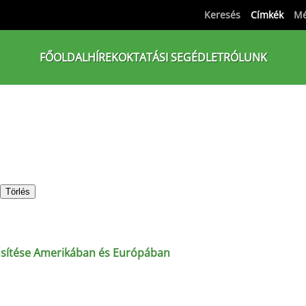
Keresés
Címkék
Mé
FŐOLDAL
HÍREK
OKTATÁSI SEGÉDLET
RÓLUNK
Törlés
rűsítése Amerikában és Európában