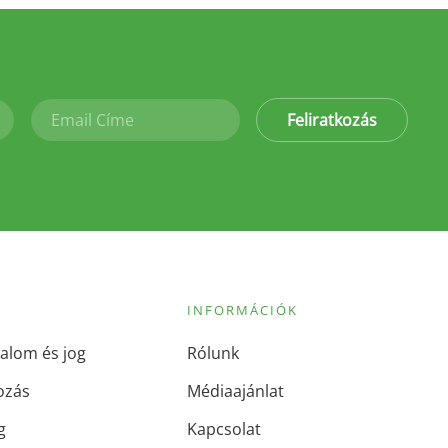
Feliratkozás
INFORMÁCIÓK
alom és jog
Rólunk
ozás
Médiaajánlat
g
Kapcsolat