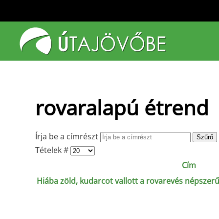
Fő tartalom átugrása
rovaralapú étrend
Írja be a címrészt
Szűrő
Tételek #
Cím
Hiába zöld, kudarcot vallott a rovarevés népsze