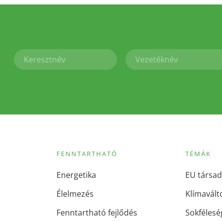
FENNTARTHATÓ
TÉMÁK
Energetika
EU társad
Élelmezés
Klímavált
Fenntartható fejlődés
Sokfélesé