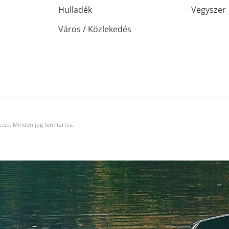
Hulladék
Vegyszer
Város / Közlekedés
.eu. Minden jog fenntartva.