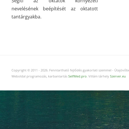
Segíti az oktatók környezeti
nevelésének beépítését az oktatott
tantárgyakba.
Copyright © 2011
-
2026.
Fenntartható fejlődés gyakorlati szemmel - Útajövőbe
Weboldal programozás, karbantartás
SelfMed.pro
. Villám tárhely
Szerver.eu