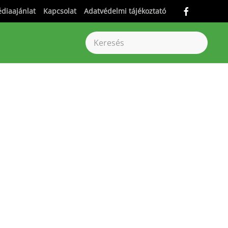
diaajánlat
Kapcsolat
Adatvédelmi tájékoztató