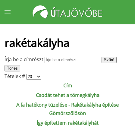
Fő tartalom átugrása
rakétakályha
Írja be a címrészt
Szűrő
Törlés
Tételek #
Cím
Csodát tehet a tömegkályha
A fa hatékony tüzelése - Rakétakályha építése
Gömörszőlősön
Így építettem rakétakályhát