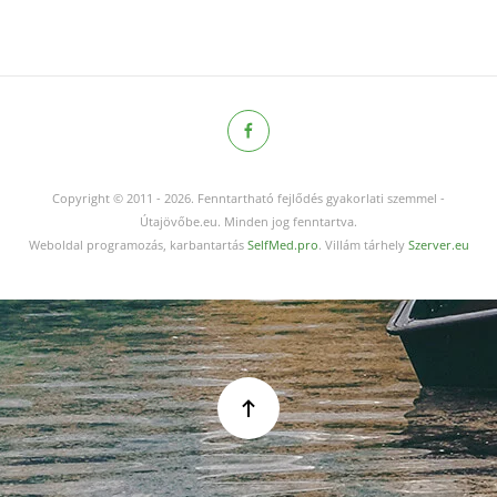
Copyright © 2011
-
2026.
Fenntartható fejlődés gyakorlati szemmel -
Útajövőbe.eu. Minden jog fenntartva.
Weboldal programozás, karbantartás
SelfMed.pro
. Villám tárhely
Szerver.eu