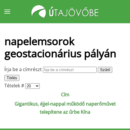
Fő tartalom átugrása
napelemsorok
geostacionárius pályán
Írja be a címrészt
Szűrő
Törlés
Tételek #
Cím
Gigantikus, éjjel-nappal működő naperőművet
telepítene az űrbe Kína