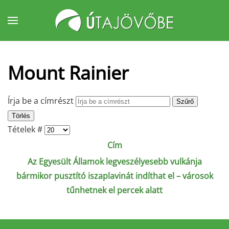
Fő tartalom átugrása
Mount Rainier
Írja be a címrészt
Szűrő
Törlés
Tételek #
Cím
Az Egyesült Államok legveszélyesebb vulkánja
bármikor pusztító iszaplavinát indíthat el – városok
tűnhetnek el percek alatt