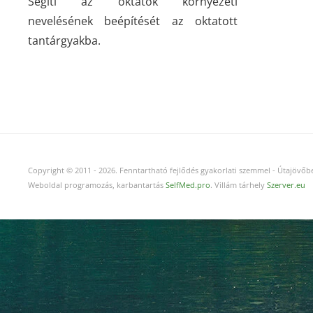
Segíti az oktatók környezeti
nevelésének beépítését az oktatott
tantárgyakba.
Copyright © 2011
-
2026.
Fenntartható fejlődés gyakorlati szemmel - Útajövőbe
Weboldal programozás, karbantartás
SelfMed.pro
. Villám tárhely
Szerver.eu