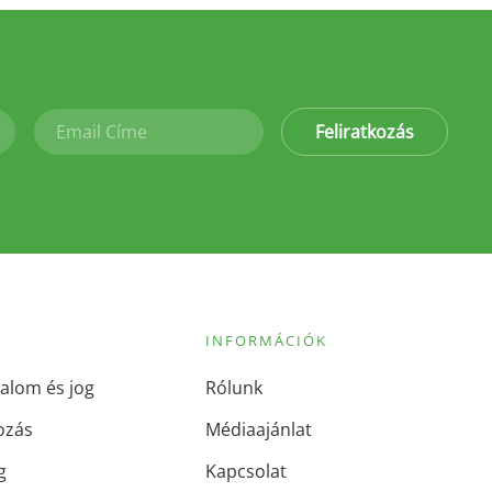
Feliratkozás
INFORMÁCIÓK
alom és jog
Rólunk
ozás
Médiaajánlat
g
Kapcsolat