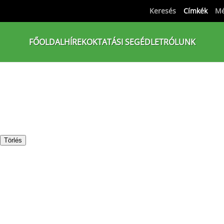
Keresés
Címkék
Mé
FŐOLDAL
HÍREK
OKTATÁSI SEGÉDLET
RÓLUNK
Törlés