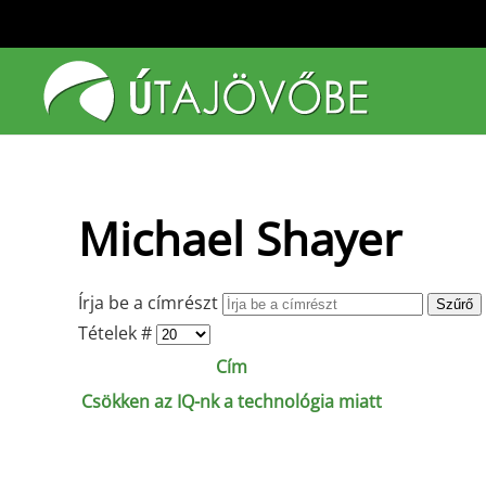
Fő tartalom átugrása
Michael Shayer
Írja be a címrészt
Szűrő
Tételek #
Cím
Csökken az IQ-nk a technológia miatt