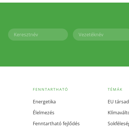
FENNTARTHATÓ
TÉMÁK
Energetika
EU társad
Élelmezés
Klímavált
Fenntartható fejlődés
Sokfélesé