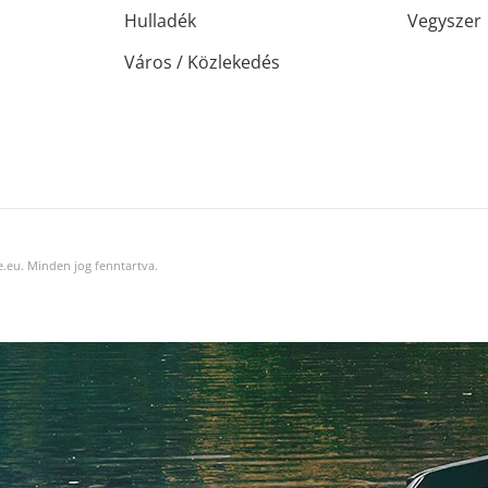
Hulladék
Vegyszer
Város / Közlekedés
.eu. Minden jog fenntartva.