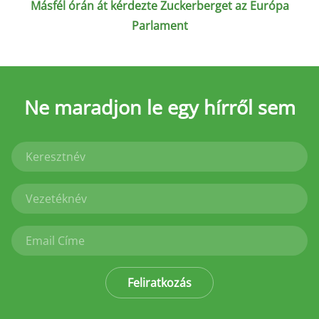
Másfél órán át kérdezte Zuckerberget az Európa
Parlament
Ne maradjon le
egy hírről sem
Feliratkozás