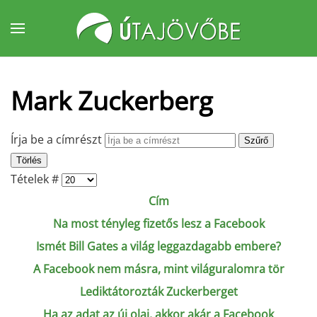
Fő tartalom átugrása
Mark Zuckerberg
Írja be a címrészt
Szűrő
Törlés
Tételek #
Cím
Na most tényleg fizetős lesz a Facebook
Ismét Bill Gates a világ leggazdagabb embere?
A Facebook nem másra, mint világuralomra tör
Lediktátorozták Zuckerberget
Ha az adat az új olaj, akkor akár a Facebook