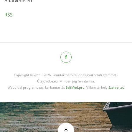
Adatvédelem
RSS
Copyright © 2011
-
2026.
Fenntartható fejlődés gyakorlati szemmel -
Útajövőbe.eu. Minden jog fenntartva.
Weboldal programozás, karbantartás
SelfMed.pro
. Villám tárhely
Szerver.eu