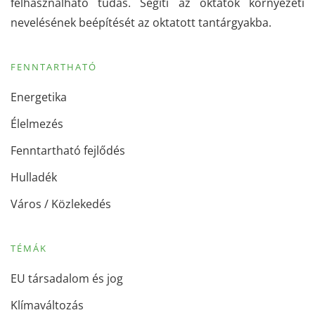
felhasználható tudás. Segíti az oktatók környezeti
nevelésének beépítését az oktatott tantárgyakba.
FENNTARTHATÓ
Energetika
Élelmezés
Fenntartható fejlődés
Hulladék
Város / Közlekedés
TÉMÁK
EU társadalom és jog
Klímaváltozás