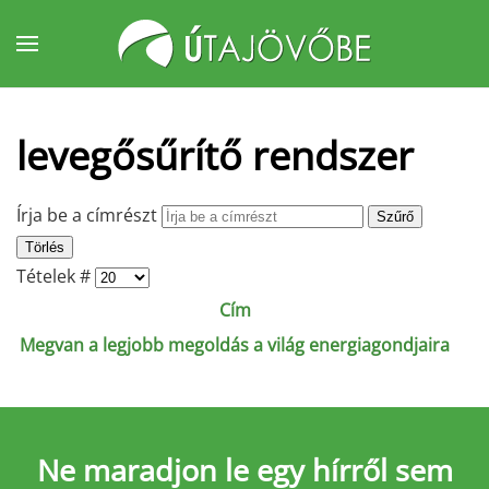
Fő tartalom átugrása
levegősűrítő rendszer
Írja be a címrészt
Szűrő
Törlés
Tételek #
Cím
Megvan a legjobb megoldás a világ energiagondjaira
Ne maradjon le
egy hírről sem